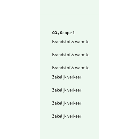
CO₂ Scope 1
Brandstof & warmte
Aardgas voor
verwarming
Brandstof & warmte
Aardgas voor
productie
Brandstof & warmte
Propaan
Zakelijk verkeer
Personenwagen
(in liters) benzi
Zakelijk verkeer
Personenwagen
(in liters) diesel
Zakelijk verkeer
Bestelwagen (in
liters) benzine
Zakelijk verkeer
Bestelwagen (in
liters) diesel