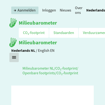
Over
Nederlands
Aanmelden
Inloggen
Nieuws
ons
Milieubarometer
CO₂‑footprint
Standaarden
Verduurzame
Milieubarometer
Nederlands
NL
/
English
EN
Milieubarometer NL
/
CO₂‑footprint
/
Openbare footprints
/
CO₂‑footprint