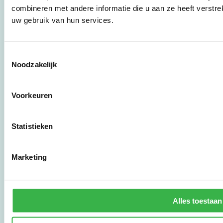
bedrijven,
combineren met andere informatie die u aan ze heeft verstre
brancheverenigingen,
uw gebruik van hun services.
overheden en
zorgaanbieders.
Toestemmingsselectie
Noodzakelijk
Stichting Stimular
Botersloot 177
3011 HE Rotterdam
Voorkeuren
010 - 238 28 28
Statistieken
mail@stimular.nl
www.stimular.nl
Marketing
LinkedIn
Gebruikersvoorwaarden
Alles toestaan
Privacy & Safety
Copyright & Disclaimer