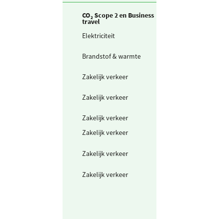
CO₂ Scope 2 en Business
travel
Elektriciteit
Ingekochte
elektriciteit
Brandstof & warmte
Warmte uit
warmtenet
Zakelijk verkeer
Elektrische auto
(laden op de za
Zakelijk verkeer
Gedeclareerde 
privé auto's
Zakelijk verkeer
Deelwagen in k
Zakelijk verkeer
Vliegtuig region
(<700 km)
Zakelijk verkeer
Vliegtuig Europ
(700-2500 km)
Zakelijk verkeer
Vliegtuig mondi
(>2500 km)