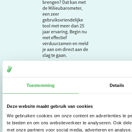
brengen? Dat kan met
de Milieubarometer,
een zeer
gebruiksvriendelijke
tool met meer dan 25
jaar ervaring. Begin nu
met effectief
verduurzamen en meld
je aan om direct aan de
slag te gaan.
De Milieubarometer is
gecreëerd door
Toestemming
Details
Stichting Stimular.
Stichting Stimular
vertaalt de groeiende
vraag om
Deze website maakt gebruik van cookies
duurzaamheid naar
We gebruiken cookies om onze content en advertenties te pe
praktische
instrumenten en
te bieden en om ons websiteverkeer te analyseren. Ook dele
werkwijzen voor
met onze partners voor social media, adverteren en analys