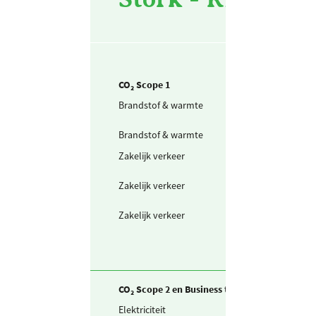
CO₂ Scope 1
Brandstof & warmte
Aardgas voor
verwarming
Brandstof & warmte
Propaan
Zakelijk verkeer
Personenwagen
(in liters) benzi
Zakelijk verkeer
Personenwagen
(in liters) diesel
Zakelijk verkeer
Bestelwagen (in
liters) diesel
CO₂ Scope 2 en Business travel
Elektriciteit
Ingekochte