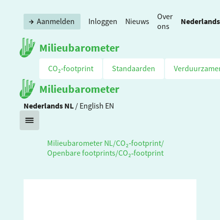
Over
Nederlands
Aanmelden
Inloggen
Nieuws
ons
Milieubarometer
CO₂‑footprint
Standaarden
Verduurzame
Milieubarometer
Nederlands
NL
/
English
EN
Milieubarometer NL
/
CO₂‑footprint
/
Openbare footprints
/
CO₂‑footprint