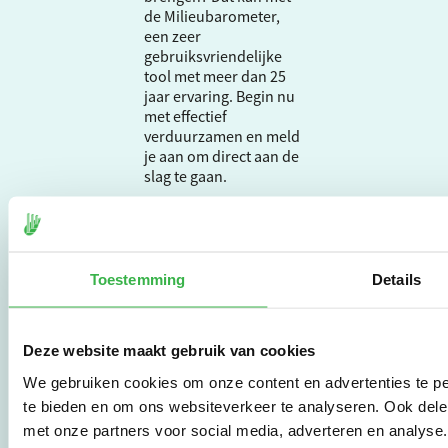
de Milieubarometer,
een zeer
gebruiksvriendelijke
tool met meer dan 25
jaar ervaring. Begin nu
met effectief
verduurzamen en meld
je aan om direct aan de
slag te gaan.
De Milieubarometer is
gecreëerd door
Toestemming
Details
Stichting Stimular.
Stichting Stimular
vertaalt de groeiende
vraag om
Deze website maakt gebruik van cookies
duurzaamheid naar
We gebruiken cookies om onze content en advertenties te pe
praktische
instrumenten en
te bieden en om ons websiteverkeer te analyseren. Ook dele
werkwijzen voor
met onze partners voor social media, adverteren en analys
bedrijven,