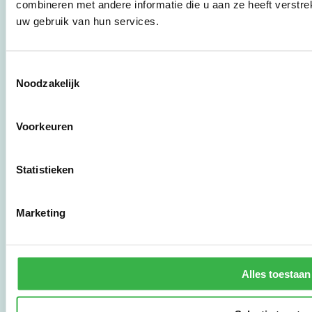
combineren met andere informatie die u aan ze heeft verstre
brancheverenigingen,
uw gebruik van hun services.
overheden en
zorgaanbieders.
Toestemmingsselectie
Noodzakelijk
Stichting Stimular
Botersloot 177
3011 HE Rotterdam
Voorkeuren
010 - 238 28 28
Statistieken
mail@stimular.nl
www.stimular.nl
Marketing
LinkedIn
Gebruikersvoorwaarden
Alles toestaan
Privacy & Safety
Copyright & Disclaimer