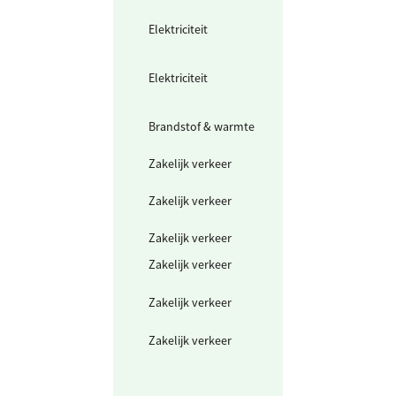
elektriciteit
Elektriciteit
Waarvan groen
stroom uit
windkracht
Elektriciteit
Waarvan groen
stroom uit zonn
energie
Brandstof & warmte
Warmte uit
warmtenet
Zakelijk verkeer
Elektrische auto
(kWh)
Zakelijk verkeer
Gedeclareerde 
privé auto's
Zakelijk verkeer
Deelwagen in k
Zakelijk verkeer
Vliegtuig region
(<700 km)
Zakelijk verkeer
Vliegtuig Europ
(700-2500 km)
Zakelijk verkeer
Vliegtuig mondi
(>2500 km)