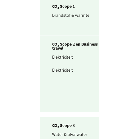
CO₂ Scope 1
Brandstof & warmte
Aardgas
CO₂ Scope 2 en Business
travel
Elektriciteit
Ingekochte
elektriciteit
Elektriciteit
Waarvan groen
stroom uit
windkracht
CO₂ Scope 3
Water & afvalwater
Drinkwater