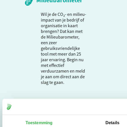
Milieubarometer
Wil je de CO₂- en milieu-
impact van je bedrijf of
organisatie in kaart
brengen? Dat kan met
de Milieubarometer,
een zeer
gebruiksvriendelijke
tool met meer dan 25
jaar ervaring. Begin nu
met effectief
verduurzamen en meld
je aan om direct aan de
slag te gaan.
De Milieubarometer is
gecreëerd door
Stichting Stimular.
Stichting Stimular
Toestemming
Details
vertaalt de groeiende