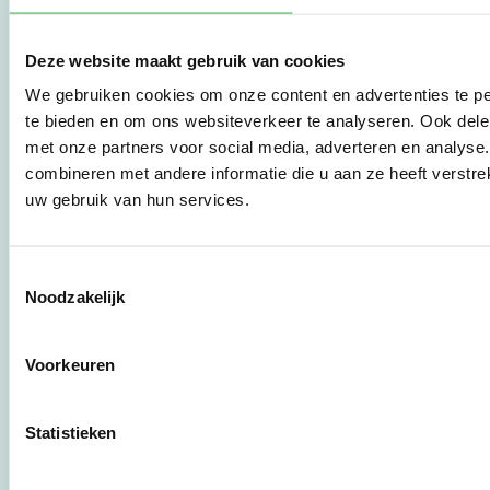
vraag om
duurzaamheid naar
praktische
Deze website maakt gebruik van cookies
instrumenten en
We gebruiken cookies om onze content en advertenties te pe
werkwijzen voor
bedrijven,
te bieden en om ons websiteverkeer te analyseren. Ook dele
brancheverenigingen,
met onze partners voor social media, adverteren en analys
overheden en
combineren met andere informatie die u aan ze heeft verstre
zorgaanbieders.
uw gebruik van hun services.
Stichting Stimular
Toestemmingsselectie
Botersloot 177
Noodzakelijk
3011 HE Rotterdam
Voorkeuren
010 - 238 28 28
mail@stimular.nl
Statistieken
www.stimular.nl
LinkedIn