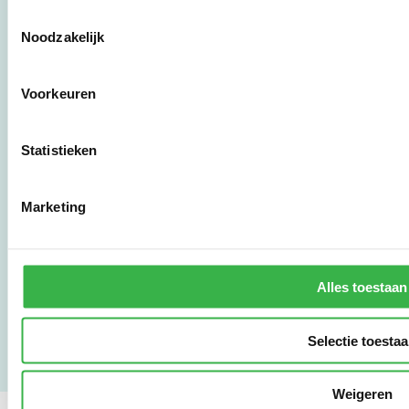
Toestemmingsselectie
Stichting Stimular
Noodzakelijk
Botersloot 177
3011 HE Rotterdam
Voorkeuren
010 - 238 28 28
mail@stimular.nl
Statistieken
www.stimular.nl
LinkedIn
Marketing
Gebruikersvoorwaarden
Privacy & Safety
Alles toestaan
Copyright & Disclaimer
Selectie toesta
Weigeren