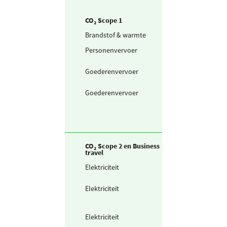
CO₂ Scope 1
Brandstof & warmte
Aardgas
Personenvervoer
Taxibus (in liters
diesel
Goederenvervoer
Bestelwagen (in
liters) benzine
Goederenvervoer
Bestelwagen (in
liters) diesel
CO₂ Scope 2 en Business
travel
Elektriciteit
Zelf opgewekte
zonnestroom (P
Elektriciteit
Teruggeleverde
stroom (uit PV o
Wind)
Elektriciteit
Ingekochte
elektriciteit