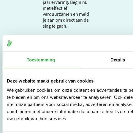
jaar ervaring. Begin nu
met effectief
verduurzamen en meld
je aan om direct aan de
slag te gaan.
De Milieubarometer is
gecreëerd door
Stichting Stimular.
Toestemming
Details
Stichting Stimular
vertaalt de groeiende
vraag om
Deze website maakt gebruik van cookies
duurzaamheid naar
praktische
We gebruiken cookies om onze content en advertenties te pe
instrumenten en
te bieden en om ons websiteverkeer te analyseren. Ook dele
werkwijzen voor
met onze partners voor social media, adverteren en analys
bedrijven,
brancheverenigingen,
combineren met andere informatie die u aan ze heeft verstre
overheden en
uw gebruik van hun services.
zorgaanbieders.