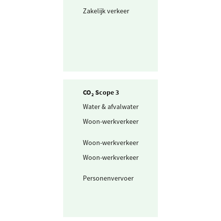
Zakelijk verkeer
Gedeclareerde 
privé auto's
CO₂ Scope 3
Water & afvalwater
Drinkwater
Woon-werkverkeer
Openbaar vervo
mix
Woon-werkverkeer
Fiets en lopen
Woon-werkverkeer
Personenwagen
(km)
Personenvervoer
Uitbesteed
taxibusvervoer