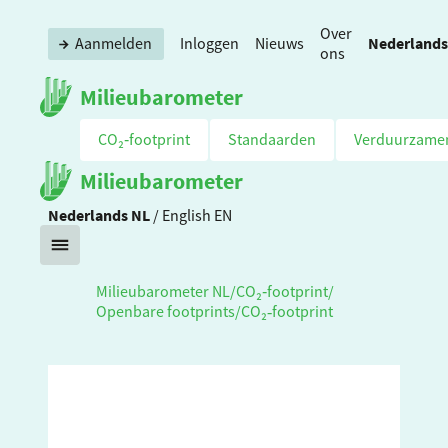
Over
Nederlands
Aanmelden
Inloggen
Nieuws
ons
Milieubarometer
CO₂‑footprint
Standaarden
Verduurzame
Milieubarometer
Nederlands
NL
/
English
EN
Milieubarometer NL
/
CO₂‑footprint
/
Openbare footprints
/
CO₂‑footprint