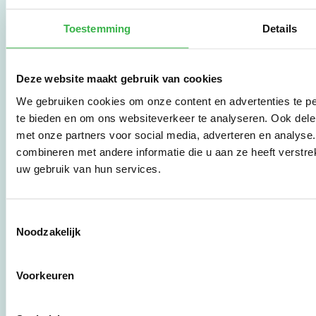
Stichting Stimular.
Stichting Stimular
Toestemming
Details
vertaalt de groeiende
vraag om
duurzaamheid naar
Deze website maakt gebruik van cookies
praktische
instrumenten en
We gebruiken cookies om onze content en advertenties te pe
werkwijzen voor
te bieden en om ons websiteverkeer te analyseren. Ook dele
bedrijven,
met onze partners voor social media, adverteren en analys
brancheverenigingen,
overheden en
combineren met andere informatie die u aan ze heeft verstre
zorgaanbieders.
uw gebruik van hun services.
Stichting Stimular
Toestemmingsselectie
Botersloot 177
Noodzakelijk
3011 HE Rotterdam
Voorkeuren
010 - 238 28 28
mail@stimular.nl