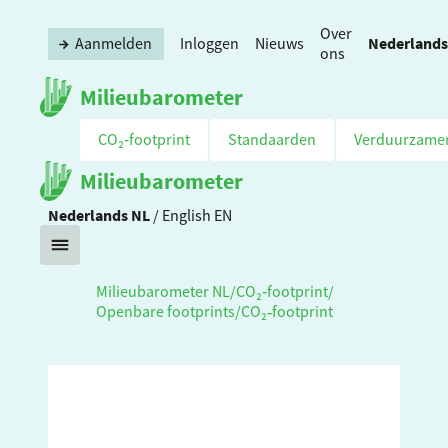
Over
Nederlands
Aanmelden
Inloggen
Nieuws
ons
Milieubarometer
CO₂‑footprint
Standaarden
Verduurzame
Milieubarometer
Nederlands
NL
/
English
EN
Milieubarometer NL
/
CO₂‑footprint
/
Openbare footprints
/
CO₂‑footprint