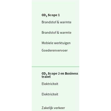
CO₂ Scope 1
Brandstof & warmte
Aardgas voor
verwarming
Brandstof & warmte
Waarvan groen
gas (mix)
Mobiele werktuigen
Diesel
Goederenvervoer
Bestelwagen in
CO₂ Scope 2 en Business
travel
Elektriciteit
Ingekochte
elektriciteit
Elektriciteit
Waarvan groen
stroom uit
biomassa
Zakelijk verkeer
Gedeclareerde 
privé auto's