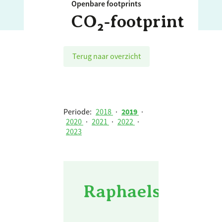
Openbare footprints
CO₂‑footprint
Terug naar overzicht
Periode:
2018
·
2019
·
2020
·
2021
·
2022
·
2023
Raphaelstichting