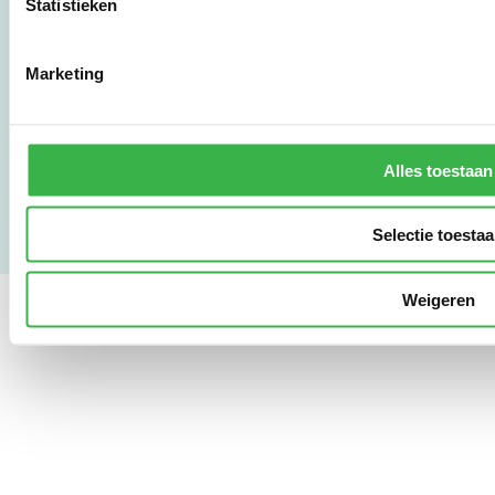
Statistieken
www.stimular.nl
LinkedIn
Marketing
Gebruikersvoorwaarden
Privacy & Safety
Copyright & Disclaimer
Alles toestaan
Selectie toesta
Weigeren