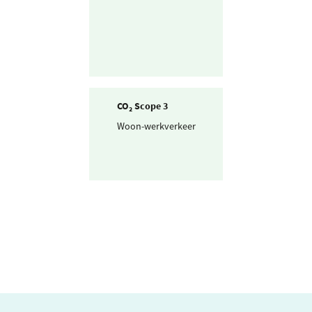
CO₂ Scope 3
Woon-werkverkeer
Personenwagen
(km)