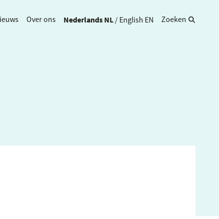
Nederlands
NL
/
English
EN
ieuws
Over ons
Zoeken