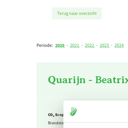
Terug naar overzicht
Periode:
2020
·
2021
·
2022
·
2023
·
2024
Quarijn - Beatri
CO₂ Scope 1
Brandstof & warmte
A