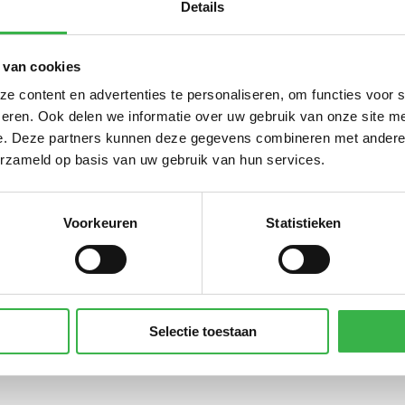
Details
Subtotaa
 van cookies
ngekochte elektriciteit
353.519
0,556
 content en advertenties te personaliseren, om functies voor 
kWh
eren. Ook delen we informatie over uw gebruik van onze site me
Subtotaa
e. Deze partners kunnen deze gegevens combineren met andere i
CO₂-uits
erzameld op basis van uw gebruik van hun services.
Voorkeuren
Statistieken
rinkwater
4.704
0,298
m3
fvalwater
4.704
0,678
m3 huishoudelijk
Subtotaa
Selectie toestaan