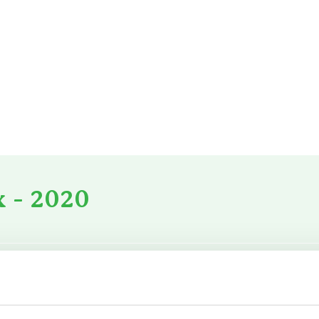
x - 2020
CO₂-par
ardgas voor verwarming
98.596
1,88
m3