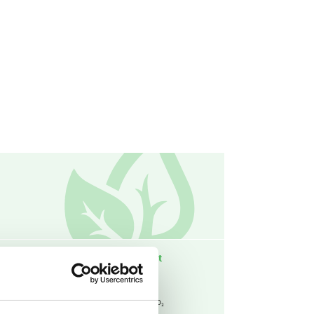
ameter
CO₂-equivalent
186
kg CO₂ / m3
ton CO₂