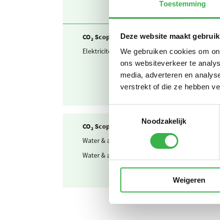
Toestemming
Deze website maakt gebruik
CO₂ Scope 2 en Business travel
Elektriciteit
I
We gebruiken cookies om onze
ons websiteverkeer te analys
media, adverteren en analys
verstrekt of die ze hebben v
Toestemmingsselectie
Noodzakelijk
CO₂ Scope 3
Water & afvalwater
D
Water & afvalwater
A
Weigeren