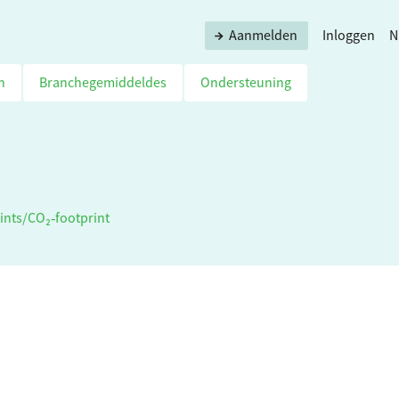
Aanmelden
Inloggen
N
n
Branchegemiddeldes
Ondersteuning
ints
/
CO₂‑footprint