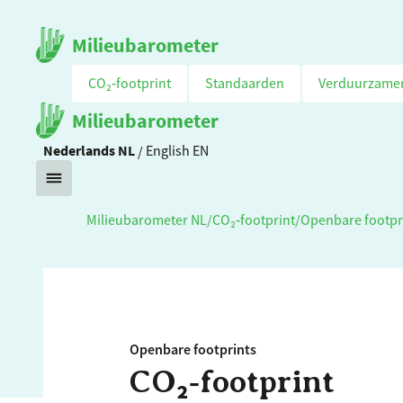
Milieubarometer
CO₂‑footprint
Standaarden
Verduurzame
Milieubarometer
Nederlands
NL
/
English
EN
Milieubarometer NL
/
CO₂‑footprint
/
Openbare footpr
Openbare footprints
CO₂‑footprint