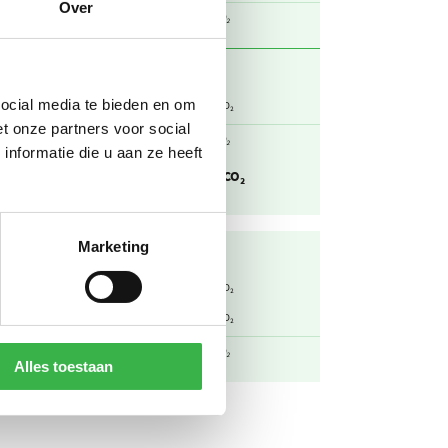
Over
l
186
ton CO₂
197
social media te bieden en om
kg CO₂ / kWh
ton CO₂
t onze partners voor social
l
197
ton CO₂
nformatie die u aan ze heeft
toot
382
ton CO₂
Marketing
1,40
kg CO₂ / m3
ton CO₂
3,19
kg CO₂ / m3 huishoudelijk
ton CO₂
l
4,59
ton CO₂
Alles toestaan