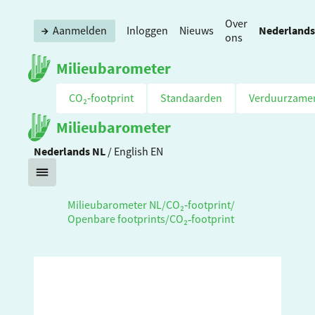
Over
Nederlands
Aanmelden
Inloggen
Nieuws
ons
Milieubarometer
CO₂‑footprint
Standaarden
Verduurzame
Milieubarometer
Nederlands
NL
/
English
EN
Milieubarometer NL
/
CO₂‑footprint
/
Openbare footprints
/
CO₂‑footprint