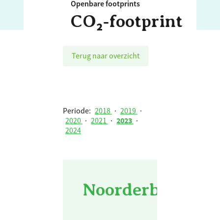
Openbare footprints
CO₂‑footprint
Terug naar overzicht
Periode:
2018
·
2019
·
2020
·
2021
·
2023
·
2024
Noorderbreedte 