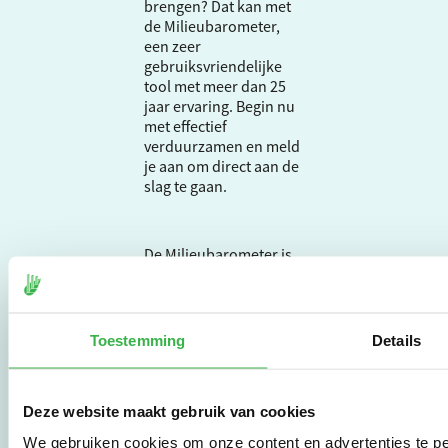
brengen? Dat kan met
de Milieubarometer,
een zeer
gebruiksvriendelijke
tool met meer dan 25
jaar ervaring. Begin nu
met effectief
verduurzamen en meld
je aan om direct aan de
slag te gaan.
De Milieubarometer is
gecreëerd door
Stichting Stimular.
Stichting Stimular
vertaalt de groeiende
Toestemming
Details
vraag om
duurzaamheid naar
praktische
Deze website maakt gebruik van cookies
instrumenten en
werkwijzen voor
We gebruiken cookies om onze content en advertenties te pe