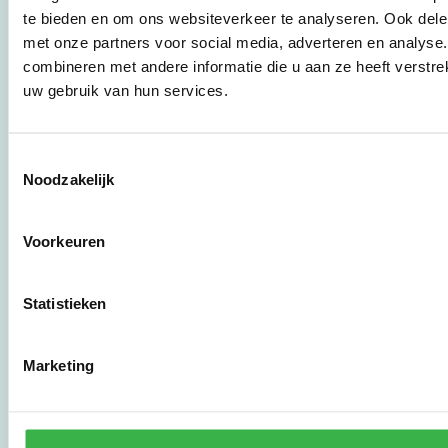
bedrijven,
te bieden en om ons websiteverkeer te analyseren. Ook dele
brancheverenigingen,
met onze partners voor social media, adverteren en analys
overheden en
zorgaanbieders.
combineren met andere informatie die u aan ze heeft verstre
uw gebruik van hun services.
Stichting Stimular
Botersloot 177
Toestemmingsselectie
3011 HE Rotterdam
Noodzakelijk
010 - 238 28 28
Voorkeuren
mail@stimular.nl
www.stimular.nl
Statistieken
LinkedIn
Marketing
Gebruikersvoorwaarden
Privacy & Safety
Copyright & Disclaimer