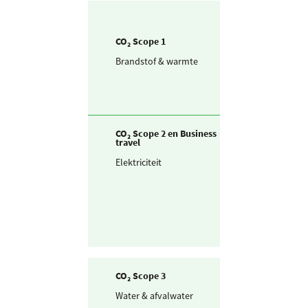
CO₂ Scope 1
Brandstof & warmte
Aardgas voor
verwarming
CO₂ Scope 2 en Business
travel
Elektriciteit
Ingekochte
elektriciteit
CO₂ Scope 3
Water & afvalwater
Drinkwater