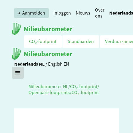
Over
Nederlands
Aanmelden
Inloggen
Nieuws
ons
Milieubarometer
CO₂‑footprint
Standaarden
Verduurzame
Milieubarometer
Nederlands
NL
/
English
EN
Milieubarometer NL
/
CO₂‑footprint
/
Openbare footprints
/
CO₂‑footprint