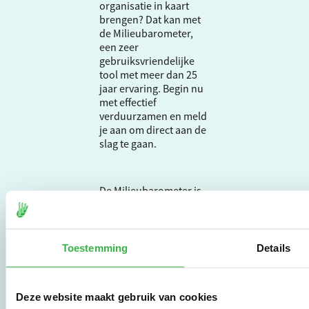
organisatie in kaart
brengen? Dat kan met
de Milieubarometer,
een zeer
gebruiksvriendelijke
tool met meer dan 25
jaar ervaring. Begin nu
met effectief
verduurzamen en meld
je aan om direct aan de
slag te gaan.
De Milieubarometer is
gecreëerd door
Stichting Stimular.
Stichting Stimular
vertaalt de groeiende
Toestemming
Details
vraag om
duurzaamheid naar
praktische
Deze website maakt gebruik van cookies
instrumenten en