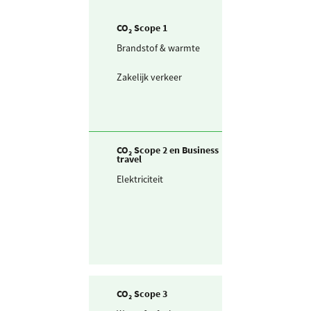
CO₂ Scope 1
Brandstof & warmte
Aardgas voor
verwarming
Zakelijk verkeer
Personenwagen
km (scope 1)
CO₂ Scope 2 en Business
travel
Elektriciteit
Ingekochte
elektriciteit
CO₂ Scope 3