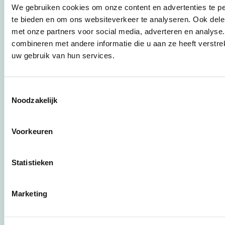
werkwijzen voor
We gebruiken cookies om onze content en advertenties te pe
bedrijven,
te bieden en om ons websiteverkeer te analyseren. Ook dele
brancheverenigingen,
met onze partners voor social media, adverteren en analys
overheden en
combineren met andere informatie die u aan ze heeft verstre
zorgaanbieders.
uw gebruik van hun services.
Stichting Stimular
Botersloot 177
Toestemmingsselectie
3011 HE Rotterdam
Noodzakelijk
Voorkeuren
010 - 238 28 28
mail@stimular.nl
www.stimular.nl
Statistieken
LinkedIn
Marketing
Gebruikersvoorwaarden
Privacy & Safety