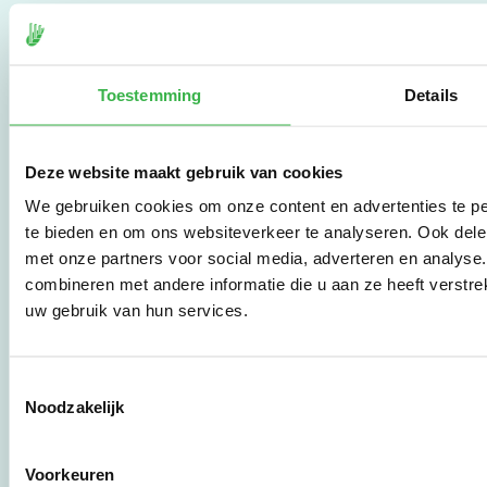
De Milieubarometer is
gecreëerd door
Stichting Stimular.
Stichting Stimular
Toestemming
Details
vertaalt de groeiende
vraag om
duurzaamheid naar
Deze website maakt gebruik van cookies
praktische
instrumenten en
We gebruiken cookies om onze content en advertenties te pe
werkwijzen voor
te bieden en om ons websiteverkeer te analyseren. Ook dele
bedrijven,
met onze partners voor social media, adverteren en analys
brancheverenigingen,
combineren met andere informatie die u aan ze heeft verstre
overheden en
zorgaanbieders.
uw gebruik van hun services.
Stichting Stimular
Toestemmingsselectie
Botersloot 177
Noodzakelijk
3011 HE Rotterdam
Voorkeuren