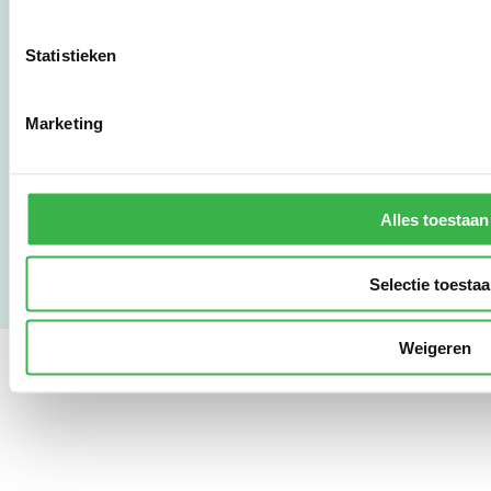
010 - 238 28 28
mail@stimular.nl
Statistieken
www.stimular.nl
LinkedIn
Marketing
Gebruikersvoorwaarden
Privacy & Safety
Alles toestaan
Copyright & Disclaimer
Selectie toesta
Weigeren