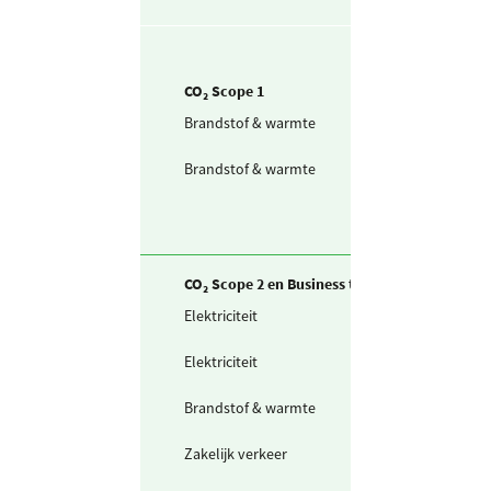
CO₂ Scope 1
Brandstof & warmte
Aardgas voor
verwarming
Brandstof & warmte
Aardgas voor W
(eigen aansluiti
CO₂ Scope 2 en Business travel
Elektriciteit
Zelf opgewekte
zonnestroom (P
Elektriciteit
Ingekochte
elektriciteit
Brandstof & warmte
Warmte uit
warmtenet
Zakelijk verkeer
Gedeclareerde 
privé auto's