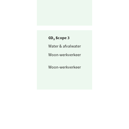
CO₂ Scope 3
Water & afvalwater
Drinkwater
Woon-werkverkeer
Openbaar vervo
mix
Woon-werkverkeer
Personenwagen
km