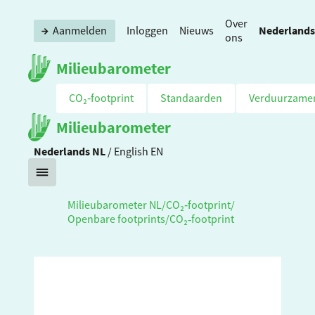
Over
Nederlands
Aanmelden
Inloggen
Nieuws
ons
Milieubarometer
CO₂‑footprint
Standaarden
Verduurzame
Milieubarometer
Nederlands
NL
/
English
EN
Milieubarometer NL
/
CO₂‑footprint
/
Openbare footprints
/
CO₂‑footprint