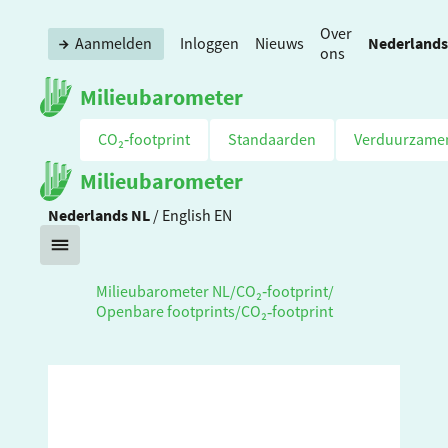
Over
Nederlands
Aanmelden
Inloggen
Nieuws
ons
Milieubarometer
CO₂‑footprint
Standaarden
Verduurzame
Milieubarometer
Nederlands
NL
/
English
EN
Milieubarometer NL
/
CO₂‑footprint
/
Openbare footprints
/
CO₂‑footprint