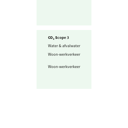
CO₂ Scope 3
Water & afvalwater
Drinkwater
Woon-werkverkeer
Openbaar vervo
mix
Woon-werkverkeer
Personenwagen
km