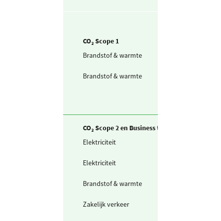
CO₂ Scope 1
Brandstof & warmte
Aardgas voor
verwarming
Brandstof & warmte
Aardgas voor W
(eigen aansluiti
CO₂ Scope 2 en Business travel
Elektriciteit
Zelf opgewekte
zonnestroom (P
Elektriciteit
Ingekochte
elektriciteit
Brandstof & warmte
Warmte uit
warmtenet
Zakelijk verkeer
Gedeclareerde 
privé auto's