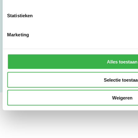
010 - 238 28 28
mail@stimular.nl
Statistieken
www.stimular.nl
LinkedIn
Marketing
Gebruikersvoorwaarden
Privacy & Safety
Alles toestaan
Copyright & Disclaimer
Selectie toesta
Weigeren