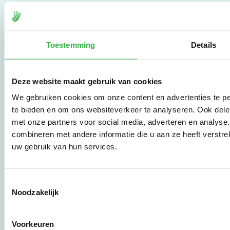
De Milieubarometer is
gecreëerd door
Stichting Stimular.
Stichting Stimular
Toestemming
Details
vertaalt de groeiende
vraag om
duurzaamheid naar
Deze website maakt gebruik van cookies
praktische
instrumenten en
We gebruiken cookies om onze content en advertenties te pe
werkwijzen voor
te bieden en om ons websiteverkeer te analyseren. Ook dele
bedrijven,
met onze partners voor social media, adverteren en analys
brancheverenigingen,
combineren met andere informatie die u aan ze heeft verstre
overheden en
zorgaanbieders.
uw gebruik van hun services.
Stichting Stimular
Toestemmingsselectie
Botersloot 177
Noodzakelijk
3011 HE Rotterdam
Voorkeuren