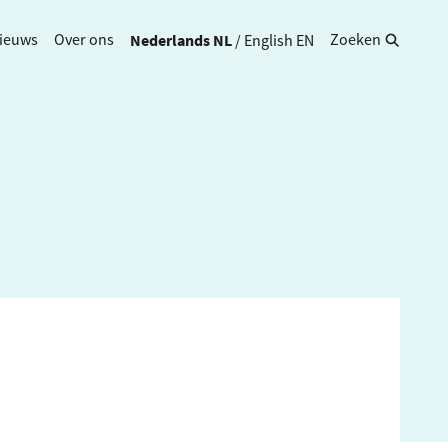
Nederlands
NL
/
English
EN
ieuws
Over ons
Zoeken