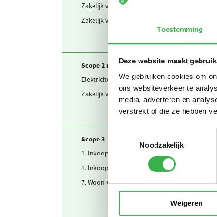
Zakelijk verkeer
Personen
Zakelijk verkeer
Personen
Toestemming
Deze website maakt gebruik
Scope 2 marketbased
We gebruiken cookies om onze
Elektriciteit
Waarvan
ons websiteverkeer te analys
Zakelijk verkeer
Elektris
media, adverteren en analys
verstrekt of die ze hebben v
Toestemmingsselectie
Scope 3
Noodzakelijk
1. Inkoop
Drinkwa
1. Inkoop
Papier 
7. Woon-werkverkeer
Openbaa
Weigeren