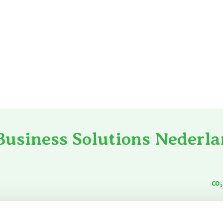
Business Solutions Nederla
CO₂
22.459
m³