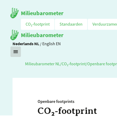
Milieubarometer
CO₂‑footprint
Standaarden
Verduurzame
Milieubarometer
Nederlands
NL
/
English
EN
Milieubarometer NL
/
CO₂‑footprint
/
Openbare footpr
Openbare footprints
CO₂‑footprint