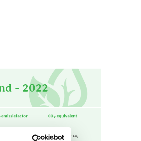
nd - 2022
-emissiefactor
CO₂-equivalent
2,09
46,8
kg CO₂ / m³
Ton CO₂