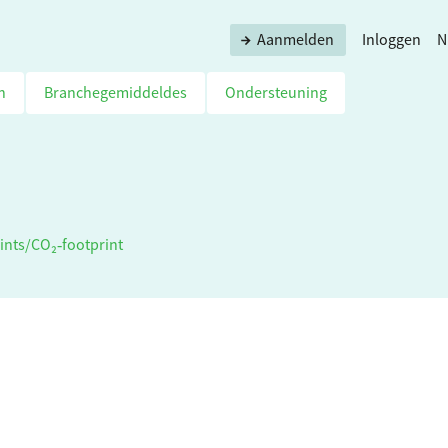
Aanmelden
Inloggen
N
n
Branchegemiddeldes
Ondersteuning
ints
/
CO₂‑footprint