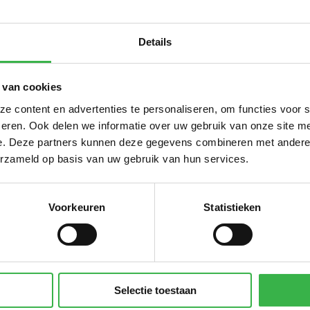
wagen (in liters) benzine
270.566
liter
wagen (in liters) diesel
44.436
liter
Details
Sub
 van cookies
 content en advertenties te personaliseren, om functies voor 
 groene stroom uit het buitenland
119.045
kWh
eren. Ook delen we informatie over uw gebruik van onze site me
che auto's laadpas (gridmix stroom)
36.972
kWh
e. Deze partners kunnen deze gegevens combineren met andere i
Sub
erzameld op basis van uw gebruik van hun services.
Voorkeuren
Statistieken
ter
410
m³
- duurzaam
1.454
kg
r vervoer mix
76.492
personenkm
Sub
Selectie toestaan
CO₂