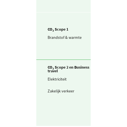
CO₂ Scope 1
Brandstof & warmte
Aardgas voor
verwarming
CO₂ Scope 2 en Business
travel
Elektriciteit
Ingekochte
elektriciteit
Zakelijk verkeer
Gedeclareerde 
privé auto's