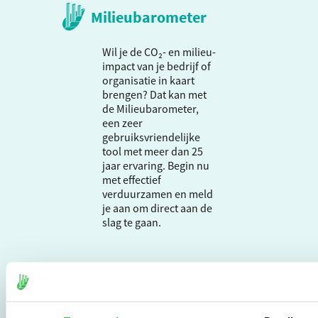
Milieubarometer
Wil je de CO₂- en milieu-
impact van je bedrijf of
organisatie in kaart
brengen? Dat kan met
de Milieubarometer,
een zeer
gebruiksvriendelijke
tool met meer dan 25
jaar ervaring. Begin nu
met effectief
verduurzamen en meld
je aan om direct aan de
slag te gaan.
De Milieubarometer is
gecreëerd door
Stichting Stimular.
Stichting Stimular