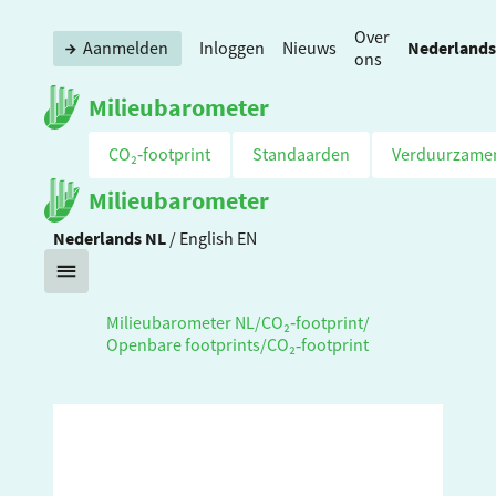
Over
Nederlands
Aanmelden
Inloggen
Nieuws
ons
Milieubarometer
CO₂‑footprint
Standaarden
Verduurzame
Milieubarometer
Nederlands
NL
/
English
EN
Milieubarometer NL
/
CO₂‑footprint
/
Openbare footprints
/
CO₂‑footprint