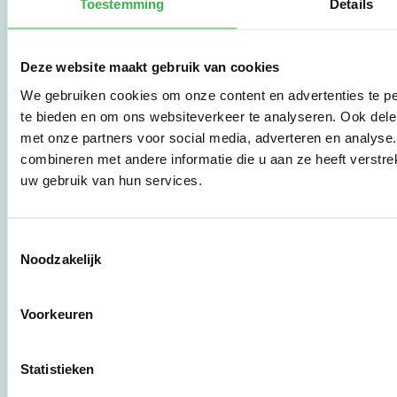
Toestemming
Details
vertaalt de groeiende
vraag om
duurzaamheid naar
praktische
Deze website maakt gebruik van cookies
instrumenten en
We gebruiken cookies om onze content en advertenties te pe
werkwijzen voor
te bieden en om ons websiteverkeer te analyseren. Ook dele
bedrijven,
brancheverenigingen,
met onze partners voor social media, adverteren en analys
overheden en
combineren met andere informatie die u aan ze heeft verstre
zorgaanbieders.
uw gebruik van hun services.
Stichting Stimular
Toestemmingsselectie
Botersloot 177
Noodzakelijk
3011 HE Rotterdam
Voorkeuren
010 - 238 28 28
mail@stimular.nl
Statistieken
www.stimular.nl