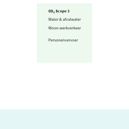
CO₂ Scope 3
Water & afvalwater
Drinkwater
Woon-werkverkeer
Personenwagen
(km)
Personenvervoer
Uitbesteed
taxibusvervoer