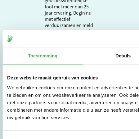
gebruiksvriendelijke
tool met meer dan 25
jaar ervaring. Begin nu
met effectief
verduurzamen en meld
je aan om direct aan de
slag te gaan.
Toestemming
Details
De Milieubarometer is
gecreëerd door
Stichting Stimular.
Stichting Stimular
Deze website maakt gebruik van cookies
vertaalt de groeiende
We gebruiken cookies om onze content en advertenties te pe
vraag om
te bieden en om ons websiteverkeer te analyseren. Ook dele
duurzaamheid naar
praktische
met onze partners voor social media, adverteren en analys
instrumenten en
combineren met andere informatie die u aan ze heeft verstre
werkwijzen voor
uw gebruik van hun services.
bedrijven,
brancheverenigingen,
overheden en
Toestemmingsselectie