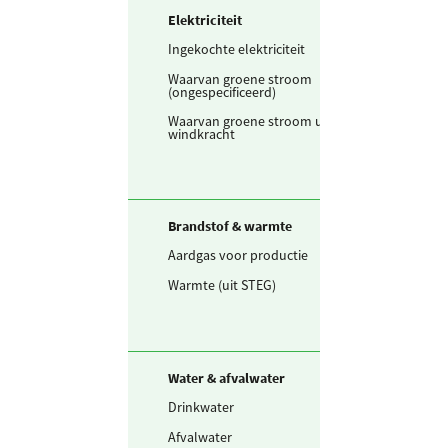
Elektriciteit
Ingekochte elektriciteit
2.749.112
kWh
Waarvan groene stroom
0
kWh
(ongespecificeerd)
Waarvan groene stroom uit
2.630.313
kWh
windkracht
Brandstof & warmte
Aardgas voor productie
652
m3
Warmte (uit STEG)
6.054
GJ
Water & afvalwater
Drinkwater
13.285
m3
Afvalwater
0
VE