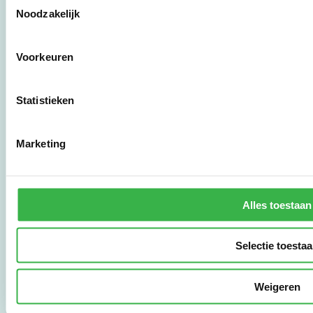
zorgaanbieders.
Noodzakelijk
Stichting Stimular
Voorkeuren
Botersloot 177
3011 HE Rotterdam
Statistieken
010 - 238 28 28
mail@stimular.nl
Marketing
www.stimular.nl
LinkedIn
Alles toestaan
Gebruikersvoorwaarden
Privacy & Safety
Selectie toesta
Copyright & Disclaimer
Weigeren