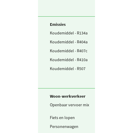
Emissies
Koudemiddel - R134a
0
kg
Koudemiddel - R404a
0
kg
Koudemiddel - R407c
0
kg
Koudemiddel - R410a
0
kg
Koudemiddel - R507
0
kg
Woon-werkverkeer
Openbaar vervoer mix
16.800.580
pers
Fiets en lopen
30.031.998
km
Personenwagen
6.246.350
km