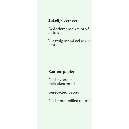
Zakelijk verkeer
Gedeclareerde km privé
449.239
km
auto's
Vliegtuig mondiaal (>2500
814.070
pers
km)
Kantoorpapier
Papier zonder
407.500
A4 ve
milieukeurmerk
Gerecycled papier
0
kg
Papier met milieukeurmerk
5.915.466
vel A4
grams