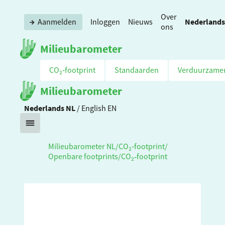
Over
Nederlands
Aanmelden
Inloggen
Nieuws
ons
Milieubarometer
CO₂‑footprint
Standaarden
Verduurzame
Milieubarometer
Nederlands
NL
/
English
EN
Milieubarometer NL
/
CO₂‑footprint
/
Openbare footprints
/
CO₂‑footprint