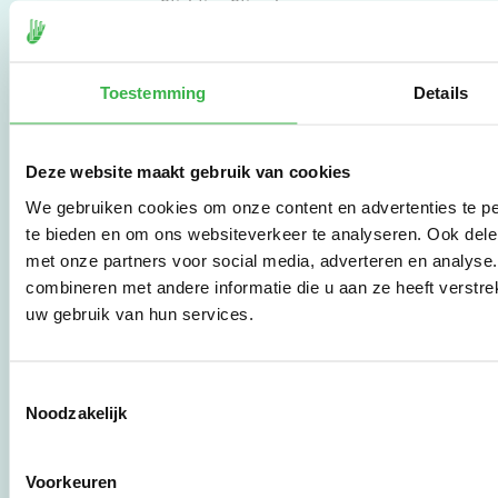
Stichting Stimular.
Stichting Stimular
vertaalt de groeiende
vraag om
duurzaamheid naar
Toestemming
Details
praktische
instrumenten en
werkwijzen voor
Deze website maakt gebruik van cookies
bedrijven,
brancheverenigingen,
We gebruiken cookies om onze content en advertenties te pe
overheden en
te bieden en om ons websiteverkeer te analyseren. Ook dele
zorgaanbieders.
met onze partners voor social media, adverteren en analys
combineren met andere informatie die u aan ze heeft verstre
uw gebruik van hun services.
Stichting Stimular
Botersloot 177
3011 HE Rotterdam
Toestemmingsselectie
Noodzakelijk
010 - 238 28 28
mail@stimular.nl
Voorkeuren