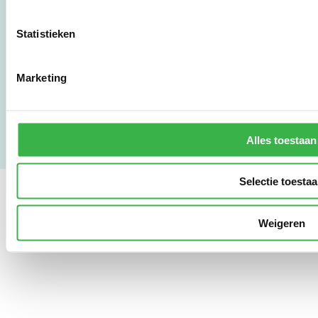
www.stimular.nl
LinkedIn
Statistieken
Gebruikersvoorwaarden
Marketing
Privacy & Safety
Copyright & Disclaimer
Alles toestaan
Selectie toesta
Weigeren