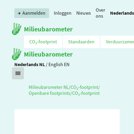
Over
Nederlands
Aanmelden
Inloggen
Nieuws
ons
Milieubarometer
CO₂‑footprint
Standaarden
Verduurzame
Milieubarometer
Nederlands
NL
/
English
EN
Milieubarometer NL
/
CO₂‑footprint
/
Openbare footprints
/
CO₂‑footprint