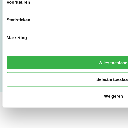
Voorkeuren
010 - 238 28 28
mail@stimular.nl
Statistieken
www.stimular.nl
LinkedIn
Marketing
Gebruikersvoorwaarden
Privacy & Safety
Alles toestaan
Copyright & Disclaimer
Selectie toesta
Weigeren