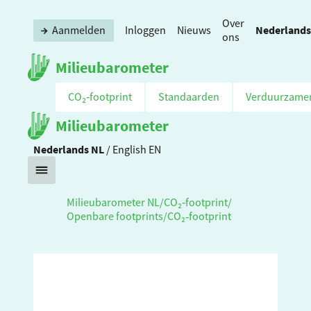
Over
Nederlands
Aanmelden
Inloggen
Nieuws
ons
Milieubarometer
CO₂‑footprint
Standaarden
Verduurzame
Milieubarometer
Nederlands
NL
/
English
EN
Milieubarometer NL
/
CO₂‑footprint
/
Openbare footprints
/
CO₂‑footprint