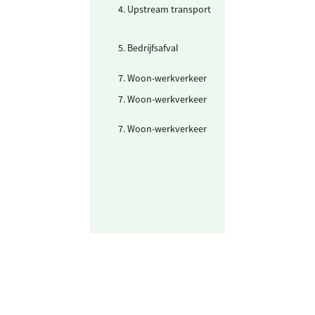
4. Upstream transport
Uitbesteed
wegtransport (p
ton km)
5. Bedrijfsafval
Afvalwater
7. Woon-werkverkeer
Fiets en lopen
7. Woon-werkverkeer
Personenwagen
(km)
7. Woon-werkverkeer
Personenwagen
elektrisch (grid
stroom)