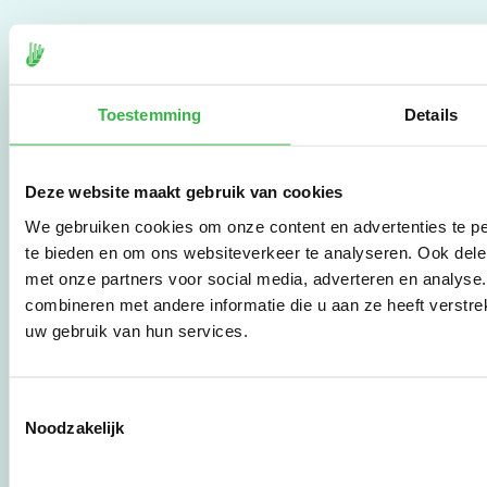
De Milieubarometer is
gecreëerd door
Stichting Stimular.
Toestemming
Details
Stichting Stimular
vertaalt de groeiende
vraag om
duurzaamheid naar
Deze website maakt gebruik van cookies
praktische
instrumenten en
We gebruiken cookies om onze content en advertenties te pe
werkwijzen voor
te bieden en om ons websiteverkeer te analyseren. Ook dele
bedrijven,
met onze partners voor social media, adverteren en analys
brancheverenigingen,
combineren met andere informatie die u aan ze heeft verstre
overheden en
uw gebruik van hun services.
zorgaanbieders.
Toestemmingsselectie
Stichting Stimular
Noodzakelijk
Botersloot 177
3011 HE Rotterdam