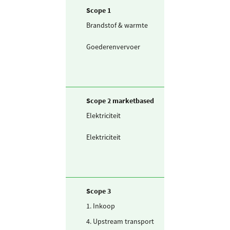
Scope 1
Brandstof & warmte
Aardgas voor
productie
Goederenvervoer
Bestelwagen C
(aardgas)
Scope 2 marketbased
Elektriciteit
Zelf opgewekte
zonnestroom (P
Elektriciteit
Ingekochte
elektriciteit
Scope 3
1. Inkoop
Drinkwater
4. Upstream transport
Binnenvaart (bu