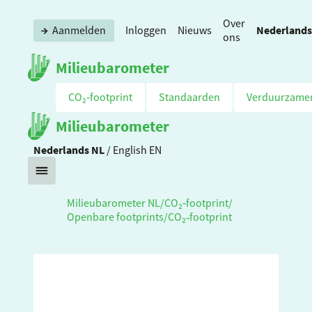
Over
Nederlands
Aanmelden
Inloggen
Nieuws
ons
Milieubarometer
CO₂‑footprint
Standaarden
Verduurzame
Milieubarometer
Nederlands
NL
/
English
EN
Milieubarometer NL
/
CO₂‑footprint
/
Openbare footprints
/
CO₂‑footprint