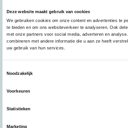
duurzaamheid naar
praktische
Deze website maakt gebruik van cookies
instrumenten en
We gebruiken cookies om onze content en advertenties te pe
werkwijzen voor
bedrijven,
te bieden en om ons websiteverkeer te analyseren. Ook dele
brancheverenigingen,
met onze partners voor social media, adverteren en analys
overheden en
combineren met andere informatie die u aan ze heeft verstre
zorgaanbieders.
uw gebruik van hun services.
Stichting Stimular
Toestemmingsselectie
Botersloot 177
Noodzakelijk
3011 HE Rotterdam
Voorkeuren
010 - 238 28 28
mail@stimular.nl
Statistieken
www.stimular.nl
LinkedIn
Marketing