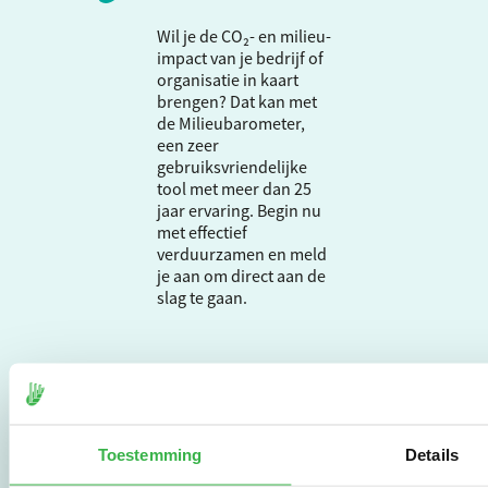
Wil je de CO₂- en milieu-
impact van je bedrijf of
organisatie in kaart
brengen? Dat kan met
de Milieubarometer,
een zeer
gebruiksvriendelijke
tool met meer dan 25
jaar ervaring. Begin nu
met effectief
verduurzamen en meld
je aan om direct aan de
slag te gaan.
De Milieubarometer is
gecreëerd door
Stichting Stimular.
Stichting Stimular
Toestemming
Details
vertaalt de groeiende
vraag om