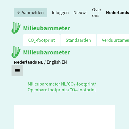
Over
Nederlands
Aanmelden
Inloggen
Nieuws
ons
Milieubarometer
CO₂‑footprint
Standaarden
Verduurzame
Milieubarometer
Nederlands
NL
/
English
EN
Milieubarometer NL
/
CO₂‑footprint
/
Openbare footprints
/
CO₂‑footprint