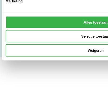
Marketing
www.stimular.nl
LinkedIn
Alles toestaan
Gebruikersvoorwaarden
Privacy & Safety
Copyright & Disclaimer
Selectie toesta
Weigeren