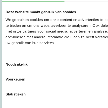
Stichting Stimular.
Stichting Stimular
vertaalt de groeiende
Deze website maakt gebruik van cookies
vraag om
We gebruiken cookies om onze content en advertenties te pe
duurzaamheid naar
praktische
te bieden en om ons websiteverkeer te analyseren. Ook dele
instrumenten en
met onze partners voor social media, adverteren en analys
werkwijzen voor
combineren met andere informatie die u aan ze heeft verstre
bedrijven,
uw gebruik van hun services.
brancheverenigingen,
overheden en
zorgaanbieders.
Toestemmingsselectie
Noodzakelijk
Stichting Stimular
Botersloot 177
Voorkeuren
3011 HE Rotterdam
Statistieken
010 - 238 28 28
mail@stimular.nl