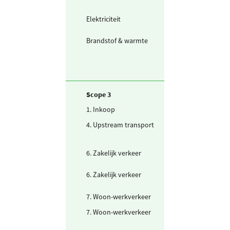
Wind)
Elektriciteit
Ingekochte
elektriciteit
Brandstof & warmte
Warmte uit
warmtenet
Scope 3
1. Inkoop
Drinkwater
4. Upstream transport
Snel- /
koerierdienst m
bestelwagen
6. Zakelijk verkeer
Gedeclareerde 
privé auto's
6. Zakelijk verkeer
Openbaar vervo
mix
7. Woon-werkverkeer
Fiets en lopen
7. Woon-werkverkeer
Openbaar vervo
mix