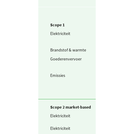
Scope 1
Elektriciteit
Elektriciteit uit
dieselgenerator
(30% rend.)
Brandstof & warmte
Aardgas
Goederenvervoer
Kleine
vrachtwagen in
km
Emissies
Sevofluraan
Scope 2 market-based
Elektriciteit
Zelf opgewekte
zonnestroom (P
Elektriciteit
Teruggeleverde
stroom (uit PV o