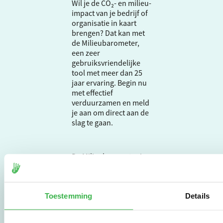
Wil je de CO₂- en milieu-
impact van je bedrijf of
organisatie in kaart
brengen? Dat kan met
de Milieubarometer,
een zeer
gebruiksvriendelijke
tool met meer dan 25
jaar ervaring. Begin nu
met effectief
verduurzamen en meld
je aan om direct aan de
slag te gaan.
De Milieubarometer is
gecreëerd door
Stichting Stimular.
Stichting Stimular
Toestemming
vertaalt de groeiende
Details
vraag om
duurzaamheid naar