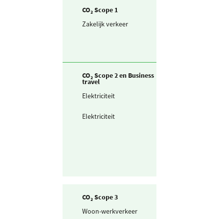
CO₂ Scope 1
Zakelijk verkeer
Bestelwagen (in
liters) diesel
CO₂ Scope 2 en Business
travel
Elektriciteit
Zelf opgewekte
zonnestroom (P
Elektriciteit
Ingekochte
elektriciteit
CO₂ Scope 3
Woon-werkverkeer
Fiets en lopen