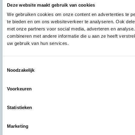
praktische
Deze website maakt gebruik van cookies
instrumenten en
werkwijzen voor
We gebruiken cookies om onze content en advertenties te pe
bedrijven,
te bieden en om ons websiteverkeer te analyseren. Ook dele
brancheverenigingen,
met onze partners voor social media, adverteren en analys
overheden en
combineren met andere informatie die u aan ze heeft verstre
zorgaanbieders.
uw gebruik van hun services.
Stichting Stimular
Toestemmingsselectie
Botersloot 177
Noodzakelijk
3011 HE Rotterdam
Voorkeuren
010 - 238 28 28
mail@stimular.nl
Statistieken
www.stimular.nl
LinkedIn
Marketing