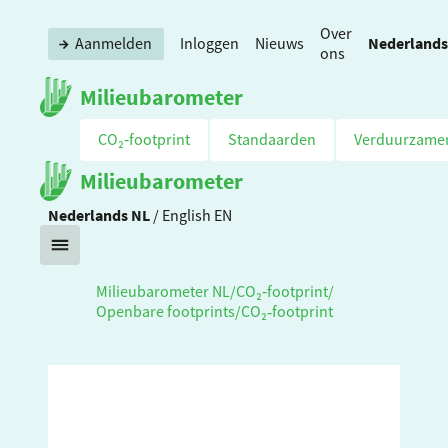
Over
Nederlands
Aanmelden
Inloggen
Nieuws
ons
Milieubarometer
CO₂‑footprint
Standaarden
Verduurzame
Milieubarometer
Nederlands
NL
/
English
EN
Milieubarometer NL
/
CO₂‑footprint
/
Openbare footprints
/
CO₂‑footprint