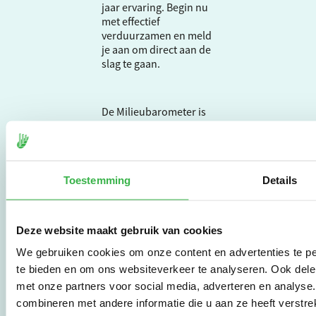
jaar ervaring. Begin nu
met effectief
verduurzamen en meld
je aan om direct aan de
slag te gaan.
De Milieubarometer is
gecreëerd door
Stichting Stimular.
Stichting Stimular
vertaalt de groeiende
Toestemming
Details
vraag om
duurzaamheid naar
praktische
instrumenten en
Deze website maakt gebruik van cookies
werkwijzen voor
bedrijven,
We gebruiken cookies om onze content en advertenties te pe
brancheverenigingen,
te bieden en om ons websiteverkeer te analyseren. Ook dele
overheden en
met onze partners voor social media, adverteren en analys
zorgaanbieders.
combineren met andere informatie die u aan ze heeft verstre