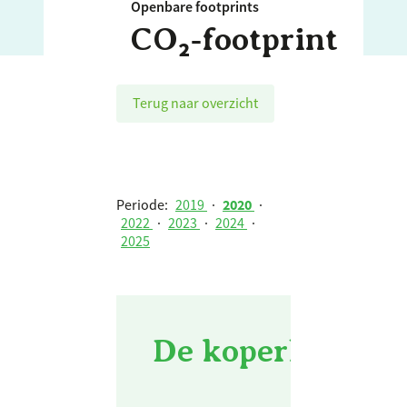
Openbare footprints
CO₂‑footprint
Terug naar overzicht
Periode:
2019
·
2020
·
2022
·
2023
·
2024
·
2025
De koperhorst -