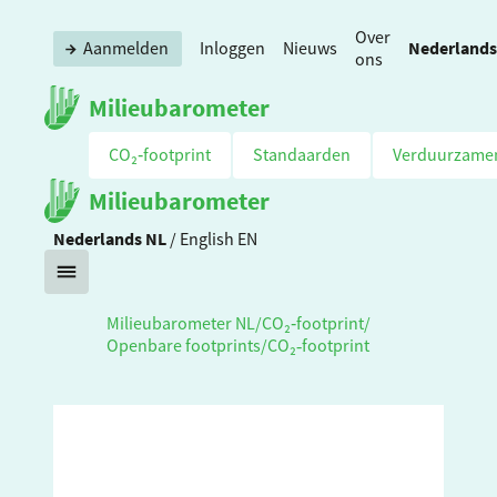
Over
Nederlands
Aanmelden
Inloggen
Nieuws
ons
Milieubarometer
CO₂‑footprint
Standaarden
Verduurzame
Milieubarometer
Nederlands
NL
/
English
EN
Milieubarometer NL
/
CO₂‑footprint
/
Openbare footprints
/
CO₂‑footprint