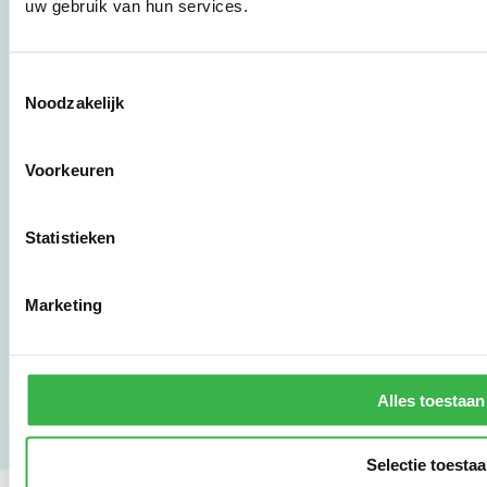
uw gebruik van hun services.
Stichting Stimular
Botersloot 177
Toestemmingsselectie
3011 HE Rotterdam
Noodzakelijk
010 - 238 28 28
Voorkeuren
mail@stimular.nl
www.stimular.nl
Statistieken
LinkedIn
Marketing
Gebruikersvoorwaarden
Privacy & Safety
Copyright & Disclaimer
Alles toestaan
Selectie toesta