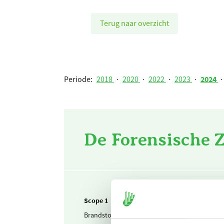
Terug naar overzicht
Periode:
2018
·
2020
·
2022
·
2023
·
2024
·
De Forensische Z
Scope 1
Brandstof & warmte
Aar