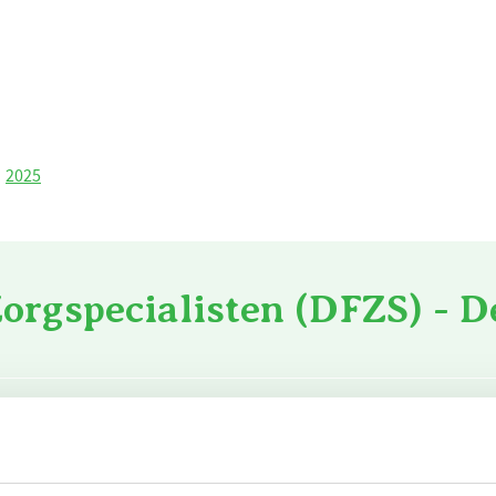
2025
orgspecialisten (DFZS) - D
CO₂
dgas
120.339
m³