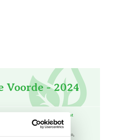
e Voorde - 2024
-emissiefactor
CO₂-equivalent
2,13
257
kg CO₂ / m³
Ton CO₂