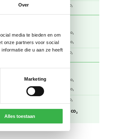
Over
totaal
257
Ton CO₂
0
0
kg CO₂ / kWh
Ton CO₂
social media te bieden en om
0,536
379
t onze partners voor social
kg CO₂ / kWh
Ton CO₂
nformatie die u aan ze heeft
totaal
379
Ton CO₂
Marketing
0,298
2,12
kg CO₂ / m³
Ton CO₂
1,21
0,290
kg CO₂ / kg
Ton CO₂
totaal
2,41
Ton CO₂
-uitstoot
638
Ton CO₂
Alles toestaan