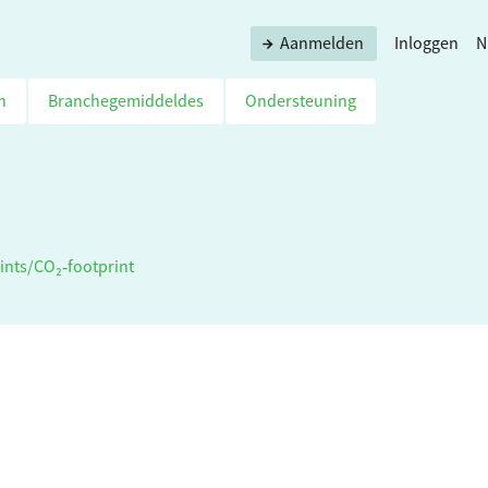
Aanmelden
Inloggen
N
n
Branchegemiddeldes
Ondersteuning
ints
/
CO₂‑footprint