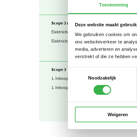
Toestemming
Scope 2 marketbased
Deze website maakt gebruik
Elektriciteit
Zel
We gebruiken cookies om onze
Elektriciteit
Ing
ons websiteverkeer te analys
media, adverteren en analys
verstrekt of die ze hebben v
Scope 3
Toestemmingsselectie
Noodzakelijk
1. Inkoop
Dri
1. Inkoop
Pap
Weigeren