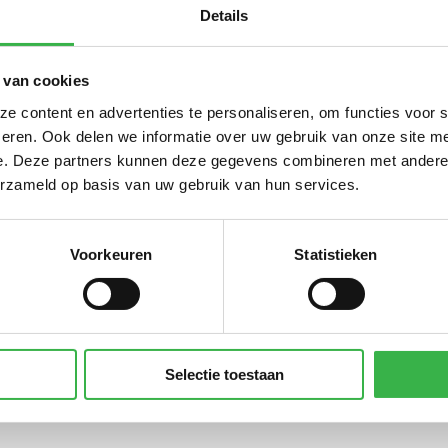
Details
Sub
 van cookies
f opgewekte zonnestroom (PV)
42.313
kWh
 content en advertenties te personaliseren, om functies voor 
ekochte elektriciteit
706.468
eren. Ook delen we informatie over uw gebruik van onze site me
kWh
e. Deze partners kunnen deze gegevens combineren met andere i
Sub
erzameld op basis van uw gebruik van hun services.
Voorkeuren
Statistieken
nkwater
7.129
m³
ier - duurzaam
240
kg
Sub
CO₂
Selectie toestaan