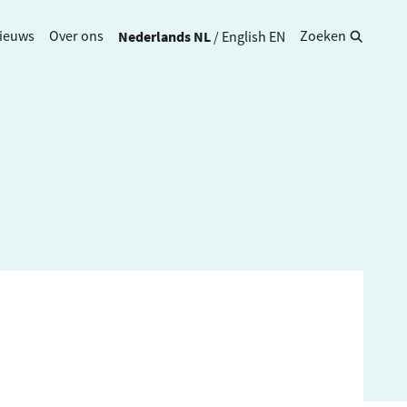
Nederlands
NL
/
English
EN
ieuws
Over ons
Zoeken