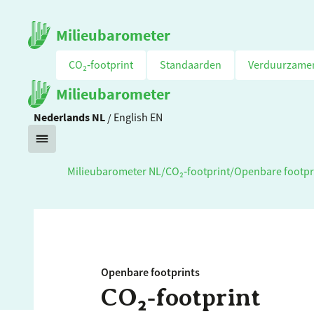
Milieubarometer
CO₂‑footprint
Standaarden
Verduurzame
Milieubarometer
Nederlands
NL
/
English
EN
Milieubarometer NL
/
CO₂‑footprint
/
Openbare footpr
Openbare footprints
CO₂‑footprint