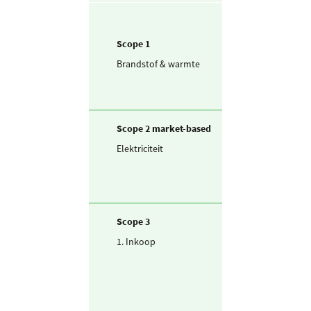
Scope 1
Brandstof & warmte
Aardgas
Scope 2 market-based
Elektriciteit
Ingekochte
elektriciteit
Scope 3
1. Inkoop
Drinkwater