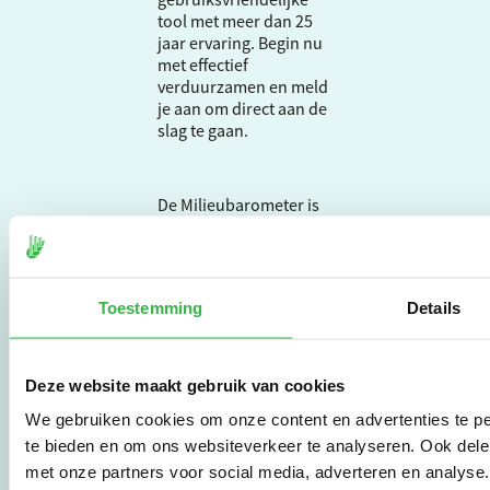
tool met meer dan 25
jaar ervaring. Begin nu
met effectief
verduurzamen en meld
je aan om direct aan de
slag te gaan.
De Milieubarometer is
gecreëerd door
Stichting Stimular.
Stichting Stimular
vertaalt de groeiende
Toestemming
Details
vraag om
duurzaamheid naar
praktische
instrumenten en
Deze website maakt gebruik van cookies
werkwijzen voor
We gebruiken cookies om onze content en advertenties te pe
bedrijven,
brancheverenigingen,
te bieden en om ons websiteverkeer te analyseren. Ook dele
overheden en
met onze partners voor social media, adverteren en analys
zorgaanbieders.