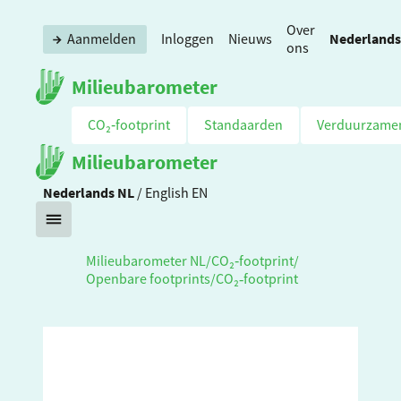
Over
Nederlands
Aanmelden
Inloggen
Nieuws
ons
Milieubarometer
CO₂‑footprint
Standaarden
Verduurzame
Milieubarometer
Nederlands
NL
/
English
EN
Milieubarometer NL
/
CO₂‑footprint
/
Openbare footprints
/
CO₂‑footprint