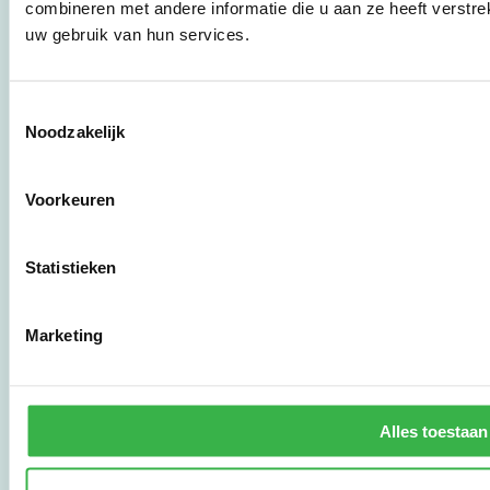
combineren met andere informatie die u aan ze heeft verstre
uw gebruik van hun services.
Stichting Stimular
Botersloot 177
Toestemmingsselectie
3011 HE Rotterdam
Noodzakelijk
010 - 238 28 28
Voorkeuren
mail@stimular.nl
www.stimular.nl
Statistieken
LinkedIn
Marketing
Gebruikersvoorwaarden
Privacy & Safety
Copyright & Disclaimer
Alles toestaan