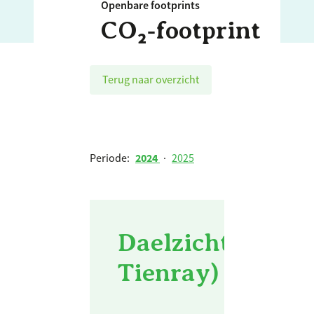
Openbare footprints
CO₂‑footprint
Terug naar overzicht
Periode:
2024
·
2025
Daelzicht - 't R
Tienray) - 2024