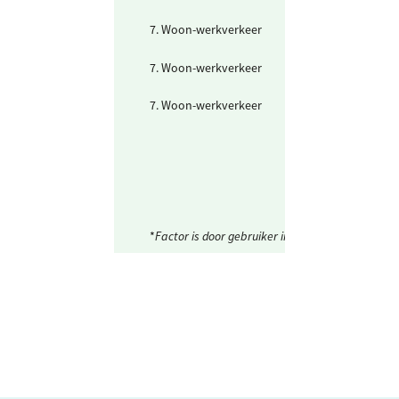
(700-2500 km)
7. Woon-werkverkeer
Openbaar vervo
mix
7. Woon-werkverkeer
Personenwagen
(km)
7. Woon-werkverkeer
Trein
*
Factor is door gebruiker ingesteld.