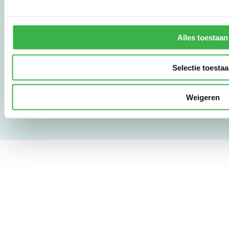
mail@stimular.nl
www.stimular.nl
LinkedIn
Alles toestaan
Selectie toesta
Gebruikersvoorwaarden
Privacy & Safety
Copyright & Disclaimer
Weigeren