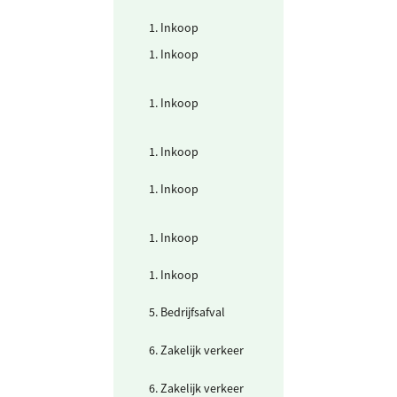
& support
1. Inkoop
ICT - Hardware
1. Inkoop
ICT - Software &
cloud (Cloud /
hosting)
1. Inkoop
ICT - Software &
cloud (Software
(SaaS))
1. Inkoop
ICT - Software &
cloud (Telecom)
1. Inkoop
Verbruiksgoede
- Eten en drinke
(intern)
1. Inkoop
Verbruiksgoede
- Geschenken
1. Inkoop
Verbruiksgoede
- Kantoorartike
5. Bedrijfsafval
Afvalwater
6. Zakelijk verkeer
Bus+tram+metr
6. Zakelijk verkeer
Vliegtuig Europ