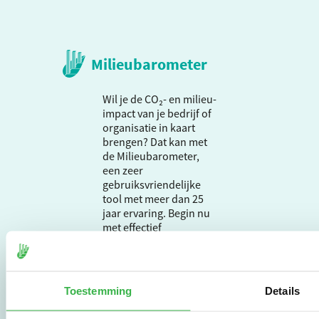
Milieubarometer
Wil je de CO₂- en milieu-
impact van je bedrijf of
organisatie in kaart
brengen? Dat kan met
de Milieubarometer,
een zeer
gebruiksvriendelijke
tool met meer dan 25
jaar ervaring. Begin nu
met effectief
verduurzamen en meld
je aan om direct aan de
slag te gaan.
Toestemming
Details
De Milieubarometer is