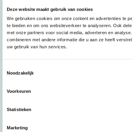
gecreëerd door
Deze website maakt gebruik van cookies
Stichting Stimular.
Stichting Stimular
We gebruiken cookies om onze content en advertenties te pe
vertaalt de groeiende
te bieden en om ons websiteverkeer te analyseren. Ook dele
vraag om
met onze partners voor social media, adverteren en analys
duurzaamheid naar
combineren met andere informatie die u aan ze heeft verstre
praktische
instrumenten en
uw gebruik van hun services.
werkwijzen voor
bedrijven,
brancheverenigingen,
Toestemmingsselectie
overheden en
Noodzakelijk
zorgaanbieders.
Voorkeuren
Stichting Stimular
Botersloot 177
3011 HE Rotterdam
Statistieken
Marketing
010 - 238 28 28