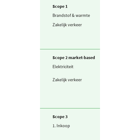
Scope 1
Brandstof & warmte
Aardgas
Zakelijk verkeer
Personenwagen
(in liters) benzi
Scope 2 market-based
Elektriciteit
Ingekochte
elektriciteit
Zakelijk verkeer
Elektrische auto
laadpas (gridmi
stroom)
Scope 3
1. Inkoop
Diensten - Advie
& ondersteune
diensten
(Accountancy)