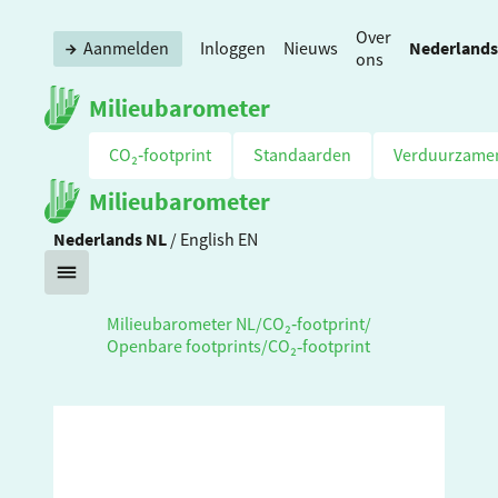
Over
Nederlands
Aanmelden
Inloggen
Nieuws
ons
Milieubarometer
CO₂‑footprint
Standaarden
Verduurzame
Milieubarometer
Nederlands
NL
/
English
EN
Milieubarometer NL
/
CO₂‑footprint
/
Openbare footprints
/
CO₂‑footprint