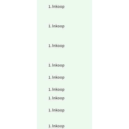
1. Inkoop
Diensten - Advie
& ondersteune
diensten
(Consultancy)
1. Inkoop
Diensten - Advie
& ondersteune
diensten
(Juridisch)
1. Inkoop
Diensten - Advie
& ondersteune
diensten
(Verzekeringen)
1. Inkoop
Diensten - Inhu
ZZP
1. Inkoop
Diensten - Inhu
externe bureau
1. Inkoop
Drinkwater
1. Inkoop
Evenementen &
bijeenkomsten
1. Inkoop
Huisvesting -
Meubilair &
inrichting
1. Inkoop
ICT - Consultan