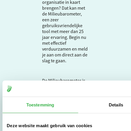
organisatie in kaart
brengen? Dat kan met
de Milieubarometer,
een zeer
gebruiksvriendelijke
tool met meer dan 25
jaar ervaring. Begin nu
met effectief
verduurzamen en meld
je aan om direct aan de
slag te gaan.
De Milieubarometer is
gecreëerd door
Stichting Stimular.
Stichting Stimular
vertaalt de groeiende
Toestemming
Details
vraag om
duurzaamheid naar
praktische
Deze website maakt gebruik van cookies
instrumenten en