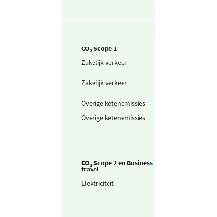
CO₂ Scope 1
Zakelijk verkeer
Personenwagen
(in liters) benzi
Zakelijk verkeer
Personenwagen
(in liters) diesel
Overige ketenemissies
Propaan
Overige ketenemissies
LPG
CO₂ Scope 2 en Business
travel
Elektriciteit
Ingekochte
elektriciteit