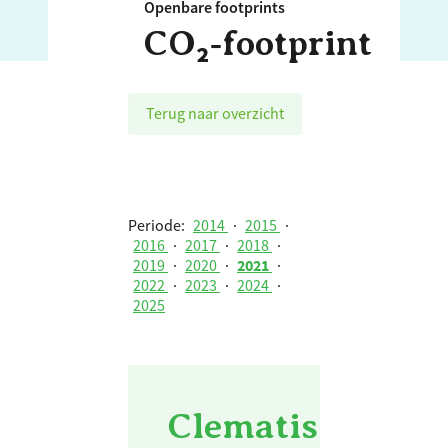
Openbare footprints
CO₂‑footprint
Terug naar overzicht
Periode:
2014
·
2015
·
2016
·
2017
·
2018
·
2019
·
2020
·
2021
·
2022
·
2023
·
2024
·
2025
Clematis Holding