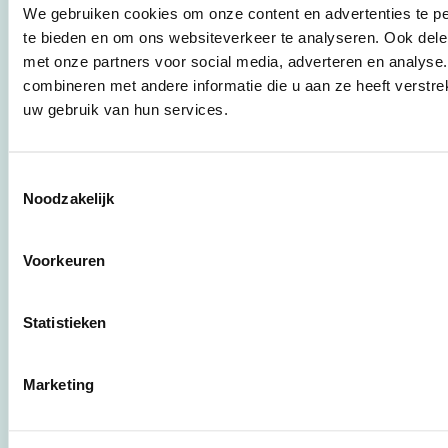
werkwijzen voor
We gebruiken cookies om onze content en advertenties te pe
bedrijven,
te bieden en om ons websiteverkeer te analyseren. Ook dele
brancheverenigingen,
met onze partners voor social media, adverteren en analys
overheden en
combineren met andere informatie die u aan ze heeft verstre
zorgaanbieders.
uw gebruik van hun services.
Stichting Stimular
Botersloot 177
Toestemmingsselectie
3011 HE Rotterdam
Noodzakelijk
Voorkeuren
010 - 238 28 28
mail@stimular.nl
www.stimular.nl
Statistieken
LinkedIn
Marketing
Gebruikersvoorwaarden
Privacy & Safety