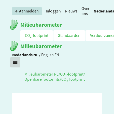
Over
Nederlands
Aanmelden
Inloggen
Nieuws
ons
Milieubarometer
CO₂‑footprint
Standaarden
Verduurzame
Milieubarometer
Nederlands
NL
/
English
EN
Milieubarometer NL
/
CO₂‑footprint
/
Openbare footprints
/
CO₂‑footprint