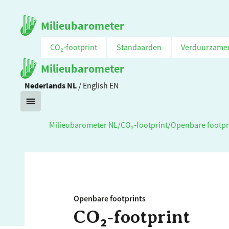
Milieubarometer
CO₂‑footprint
Standaarden
Verduurzame
Milieubarometer
Nederlands
NL
/
English
EN
Milieubarometer NL
/
CO₂‑footprint
/
Openbare footpr
Openbare footprints
CO₂‑footprint