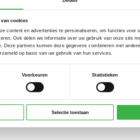
Details
Subtotaal
 van cookies
 content en advertenties te personaliseren, om functies voor 
Ingekochte elektriciteit
37.771
0,497
kWh
eren. Ook delen we informatie over uw gebruik van onze site me
Subtotaal
e. Deze partners kunnen deze gegevens combineren met andere i
erzameld op basis van uw gebruik van hun services.
Drinkwater
382
0,298
m³
Voorkeuren
Statistieken
Afvalwater
382
0,400
m³ (0,015 VE/m³)
Subtotaal
CO₂-uitst
Selectie toestaan