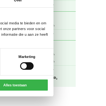
Over
23,0
ton CO₂
social media te bieden en om
18,8
kg CO₂ / kWh
ton CO₂
t onze partners voor social
18,8
ton CO₂
nformatie die u aan ze heeft
0,114
kg CO₂ / m³
ton CO₂
Marketing
0,153
kg CO₂ / m³ (0,015 VE/m³)
ton CO₂
0,266
ton CO₂
oot
42,1
ton CO₂
Alles toestaan