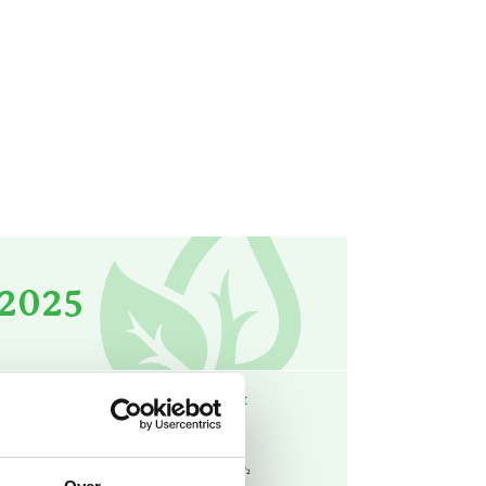
 2025
iefactor
CO₂-equivalent
23,0
kg CO₂ / m³
ton CO₂