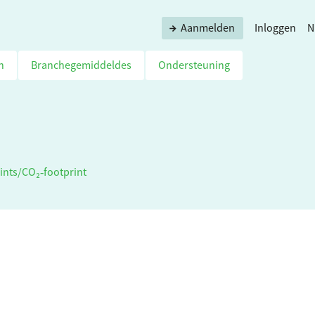
Aanmelden
Inloggen
N
n
Branchegemiddeldes
Ondersteuning
ints
/
CO₂‑footprint