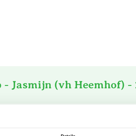
 - Jasmijn (vh Heemhof) -
CO₂-emiss
Aardgas
10.799
2,13
m³