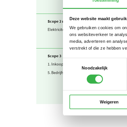
Toestemming
Deze website maakt gebruik
Scope 2 market-based
We gebruiken cookies om onze
Elektriciteit
ons websiteverkeer te analys
media, adverteren en analys
verstrekt of die ze hebben v
Scope 3
Toestemmingsselectie
1. Inkoop
Noodzakelijk
5. Bedrijfsafval
Weigeren