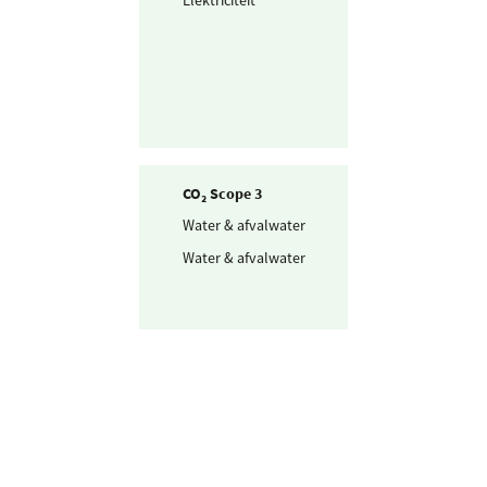
stroom uit
windkracht
CO₂ Scope 3
Water & afvalwater
Drinkwater
Water & afvalwater
Afvalwater