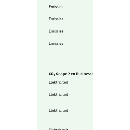
Emissies
Koudemiddel -
R410a
Emissies
Koudemiddel -
R449a
Emissies
Koudemiddel -
R507
Emissies
Koudemiddel -
R744 (CO2)
CO₂ Scope 2 en Business travel
Elektriciteit
Ingekochte
elektriciteit
Elektriciteit
Waarvan groen
stroom
(ongespecificeer
Elektriciteit
Waarvan voor
opladen
voertuigen (grij
stroom)
Elektriciteit
Waarvan groen