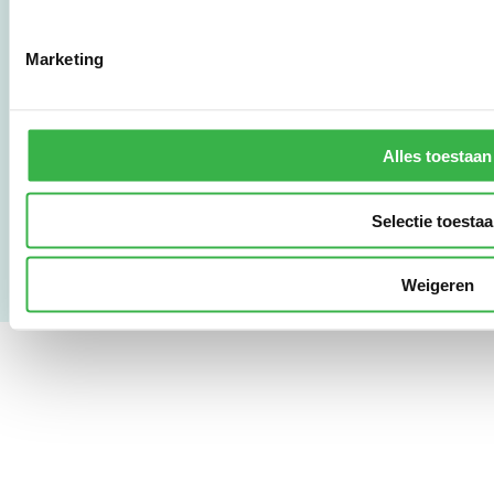
010 - 238 28 28
mail@stimular.nl
Marketing
www.stimular.nl
LinkedIn
Alles toestaan
Gebruikersvoorwaarden
Privacy & Safety
Copyright & Disclaimer
Selectie toesta
Weigeren