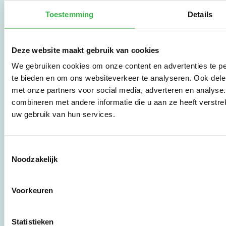
De Milieubarometer is
Toestemming
Details
gecreëerd door
Stichting Stimular.
Stichting Stimular
vertaalt de groeiende
Deze website maakt gebruik van cookies
vraag om
We gebruiken cookies om onze content en advertenties te pe
duurzaamheid naar
te bieden en om ons websiteverkeer te analyseren. Ook dele
praktische
instrumenten en
met onze partners voor social media, adverteren en analys
werkwijzen voor
combineren met andere informatie die u aan ze heeft verstre
bedrijven,
uw gebruik van hun services.
brancheverenigingen,
overheden en
zorgaanbieders.
Toestemmingsselectie
Noodzakelijk
Stichting Stimular
Botersloot 177
Voorkeuren
3011 HE Rotterdam
Statistieken