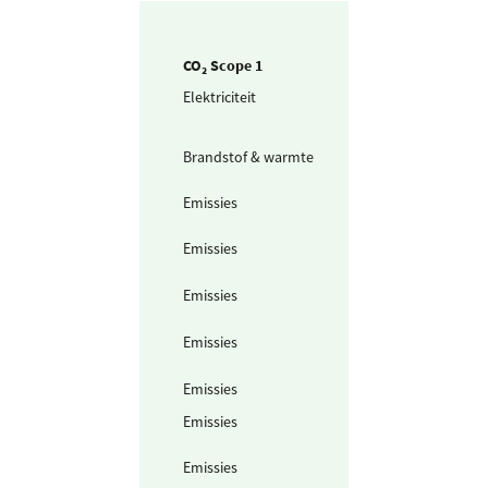
CO₂ Scope 1
Elektriciteit
Elektriciteit uit
dieselgenerator
(45% rend.)
Brandstof & warmte
Aardgas voor
verwarming
Emissies
Zwavel
Hexafluoride (SF
Emissies
Desfluraan
Emissies
Isofluraan
Emissies
Sevofluraan
Emissies
N2O (lachgas)
Emissies
Koudemiddel -
R134a
Emissies
Koudemiddel -
R404a