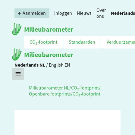
Over
Nederlands
Aanmelden
Inloggen
Nieuws
ons
Milieubarometer
CO₂‑footprint
Standaarden
Verduurzame
Milieubarometer
Nederlands
NL
/
English
EN
Milieubarometer NL
/
CO₂‑footprint
/
Openbare footprints
/
CO₂‑footprint