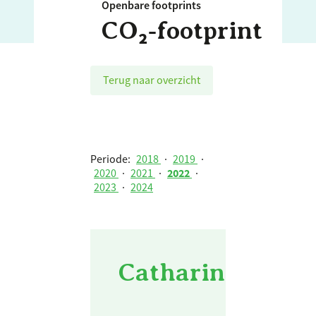
Openbare footprints
CO₂‑footprint
Terug naar overzicht
Periode:
2018
·
2019
·
2020
·
2021
·
2022
·
2023
·
2024
Catharina Zieke