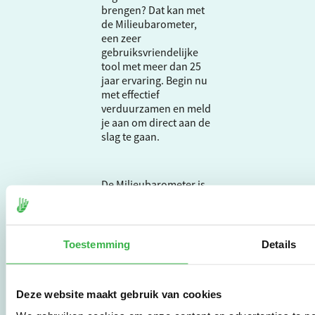
brengen? Dat kan met
de Milieubarometer,
een zeer
gebruiksvriendelijke
tool met meer dan 25
jaar ervaring. Begin nu
met effectief
verduurzamen en meld
je aan om direct aan de
slag te gaan.
De Milieubarometer is
gecreëerd door
Stichting Stimular.
Stichting Stimular
vertaalt de groeiende
Toestemming
Details
vraag om
duurzaamheid naar
praktische
Deze website maakt gebruik van cookies
instrumenten en
werkwijzen voor