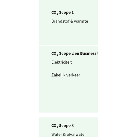
CO₂ Scope 1
Brandstof & warmte
Aardgas voor
verwarming
CO₂ Scope 2 en Business travel
Elektriciteit
Ingekochte
elektriciteit
Zakelijk verkeer
Gedeclareerde 
privé auto's
CO₂ Scope 3
Water & afvalwater
Drinkwater