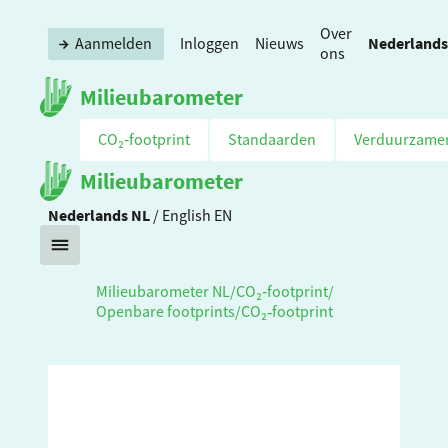
Over
Nederlands
Aanmelden
Inloggen
Nieuws
ons
Milieubarometer
CO₂‑footprint
Standaarden
Verduurzame
Milieubarometer
Nederlands
NL
/
English
EN
Milieubarometer NL
/
CO₂‑footprint
/
Openbare footprints
/
CO₂‑footprint