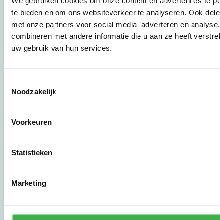
We gebruiken cookies om onze content en advertenties te pe
bedrijven,
te bieden en om ons websiteverkeer te analyseren. Ook dele
brancheverenigingen,
met onze partners voor social media, adverteren en analys
overheden en
zorgaanbieders.
combineren met andere informatie die u aan ze heeft verstre
uw gebruik van hun services.
Stichting Stimular
Botersloot 177
Toestemmingsselectie
3011 HE Rotterdam
Noodzakelijk
Voorkeuren
010 - 238 28 28
mail@stimular.nl
www.stimular.nl
Statistieken
LinkedIn
Marketing
Gebruikersvoorwaarden
Privacy & Safety
Copyright & Disclaimer