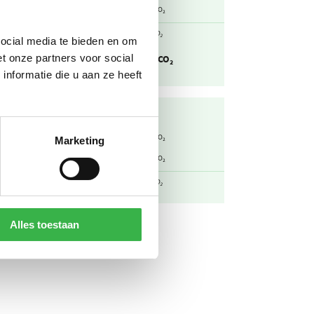
,193
1,57
kg CO₂ / km
ton CO₂
otaal
104
ton CO₂
social media te bieden en om
t onze partners voor social
uitstoot
104
ton CO₂
nformatie die u aan ze heeft
,298
0,722
kg CO₂ / m³
ton CO₂
Marketing
,193
23,6
kg CO₂ / km
ton CO₂
otaal
24,3
ton CO₂
Alles toestaan