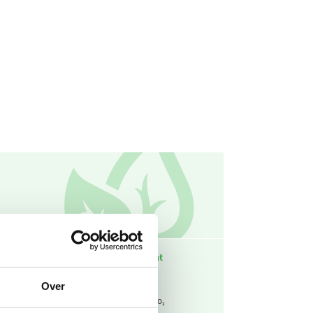
emissiefactor
CO₂-equivalent
Over
,536
103
kg CO₂ / kWh
ton CO₂