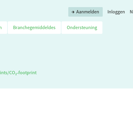
Aanmelden
Inloggen
N
n
Branchegemiddeldes
Ondersteuning
ints
/
CO₂‑footprint