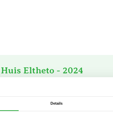
Huis Eltheto - 2024
CO₂-
Details
ngekochte elektriciteit
191.296
0
kWh