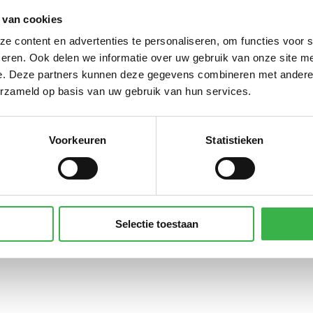
edeclareerde km privé auto's
8.119
0
km
 van cookies
Subt
 content en advertenties te personaliseren, om functies voor 
eren. Ook delen we informatie over uw gebruik van onze site me
CO₂-
e. Deze partners kunnen deze gegevens combineren met andere i
erzameld op basis van uw gebruik van hun services.
rinkwater
2.424
0
m³
Voorkeuren
Statistieken
ersonenwagen (km)
122.176
0
km
Subt
Selectie toestaan