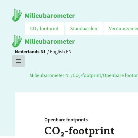
Milieubarometer
CO₂‑footprint
Standaarden
Verduurzame
Milieubarometer
Nederlands
NL
/
English
EN
Milieubarometer NL
/
CO₂‑footprint
/
Openbare footpr
Openbare footprints
CO₂‑footprint