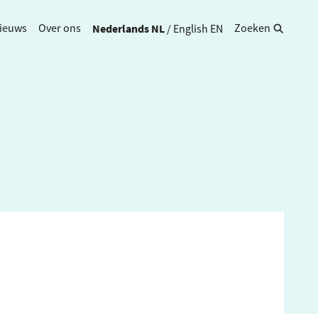
Nederlands
NL
/
English
EN
ieuws
Over ons
Zoeken