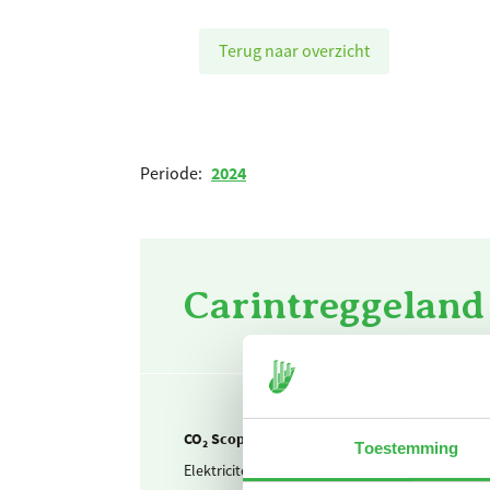
Terug naar overzicht
Periode:
2024
Carintreggeland 
CO₂ Scope 2 en Business travel
Toestemming
Elektriciteit
I