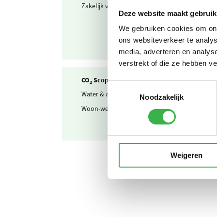
Zakelijk verkeer
G
Deze website maakt gebruik
We gebruiken cookies om onze
ons websiteverkeer te analys
media, adverteren en analys
verstrekt of die ze hebben v
CO₂ Scope 3
Toestemmingsselectie
Water & afvalwater
D
Noodzakelijk
Woon-werkverkeer
P
Weigeren