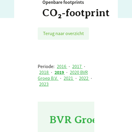
Openbare footprints
CO₂‑footprint
Terug naar overzicht
Periode:
2016
·
2017
·
2018
·
2019
·
2020 BVR
Groep B.V.
·
2021
·
2022
·
2023
BVR Groep B.V. 