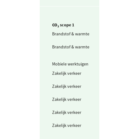
CO₂ scope 1
Brandstof & warmte
Aardgas voor
verwarming
Brandstof & warmte
Aardgas voor
verwarming
projectlocaties
Mobiele werktuigen
Diesel
Zakelijk verkeer
Personenwagen
(in liters) benzi
Zakelijk verkeer
Personenwagen
(in liters) diesel
Zakelijk verkeer
Personenwagen
(in liters) LPG
Zakelijk verkeer
Bestelwagen (in
liters) benzine
Zakelijk verkeer
Bestelwagen (in
liters) diesel