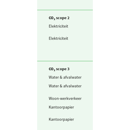
CO₂ scope 2
Elektriciteit
Elektriciteit
projectlocaties
Elektriciteit
Ingekochte
elektriciteit
CO₂ scope 3
Water & afvalwater
Drinkwater
Water & afvalwater
Afvalwater
Woon-werkverkeer
Personenwagen
Kantoorpapier
Papier zonder
milieukeurmerk
Kantoorpapier
Papier met
milieukeurmerk