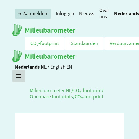
Over
Nederlands
Aanmelden
Inloggen
Nieuws
ons
Milieubarometer
CO₂‑footprint
Standaarden
Verduurzame
Milieubarometer
Nederlands
NL
/
English
EN
Milieubarometer NL
/
CO₂‑footprint
/
Openbare footprints
/
CO₂‑footprint