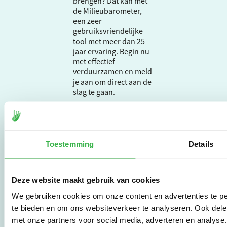
brengen? Dat kan met
de Milieubarometer,
een zeer
gebruiksvriendelijke
tool met meer dan 25
jaar ervaring. Begin nu
met effectief
verduurzamen en meld
je aan om direct aan de
slag te gaan.
De Milieubarometer is
gecreëerd door
Toestemming
Details
Stichting Stimular.
Stichting Stimular
vertaalt de groeiende
vraag om
Deze website maakt gebruik van cookies
duurzaamheid naar
We gebruiken cookies om onze content en advertenties te pe
praktische
instrumenten en
te bieden en om ons websiteverkeer te analyseren. Ook dele
werkwijzen voor
met onze partners voor social media, adverteren en analys