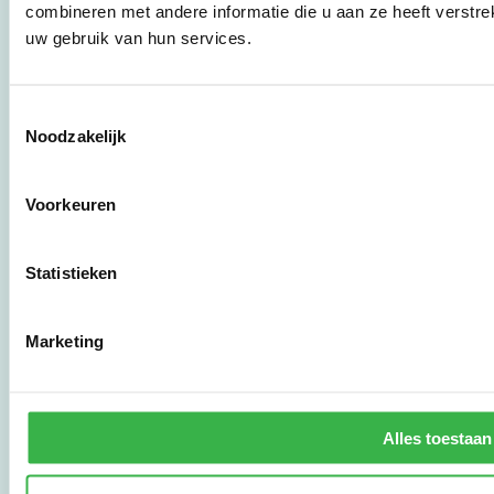
bedrijven,
combineren met andere informatie die u aan ze heeft verstre
brancheverenigingen,
uw gebruik van hun services.
overheden en
zorgaanbieders.
Toestemmingsselectie
Noodzakelijk
Stichting Stimular
Botersloot 177
3011 HE Rotterdam
Voorkeuren
010 - 238 28 28
Statistieken
mail@stimular.nl
www.stimular.nl
Marketing
LinkedIn
Gebruikersvoorwaarden
Alles toestaan
Privacy & Safety
Copyright & Disclaimer