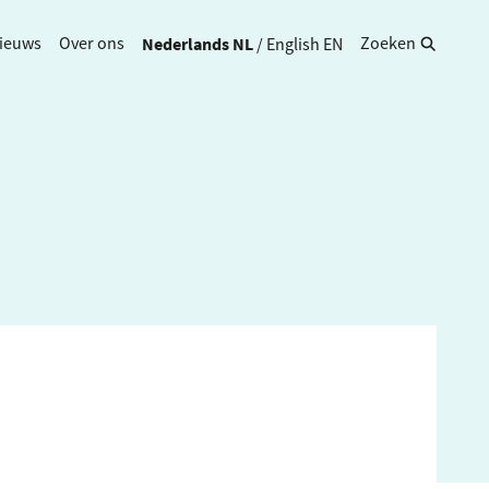
Nederlands
NL
/
English
EN
ieuws
Over ons
Zoeken