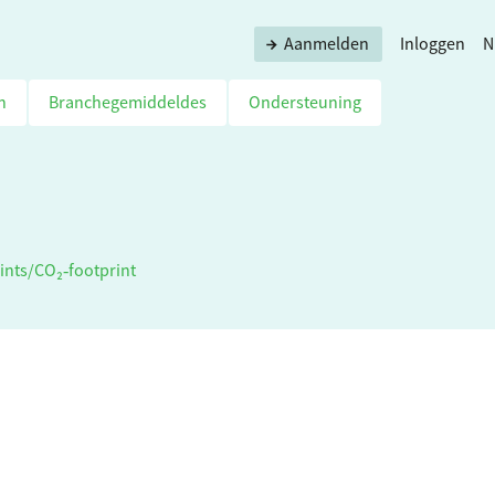
Aanmelden
Inloggen
N
n
Branchegemiddeldes
Ondersteuning
ints
/
CO₂‑footprint