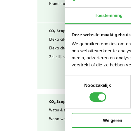
Brandstof & warmte
Aardgas
Toestemming
CO₂ Scope 2 en Business travel
Deze website maakt gebruik
Elektriciteit
Ingekoch
We gebruiken cookies om onze
Elektriciteit
Waarvan
ons websiteverkeer te analys
Zakelijk verkeer
Gedecla
media, adverteren en analys
verstrekt of die ze hebben v
Toestemmingsselectie
Noodzakelijk
CO₂ Scope 3
Water & afvalwater
Drinkwa
Woon-werkverkeer
Persone
Weigeren