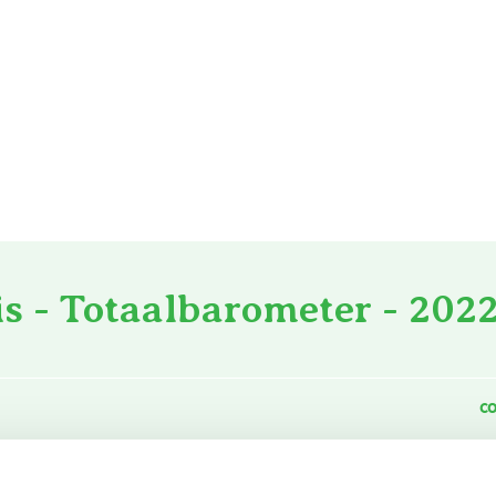
s - Totaalbarometer - 202
CO
iteit uit dieselgenerator (45% rend.)
4.800
liter diesel