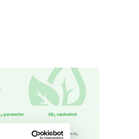
2
₂-parameter
CO₂-equivalent
3,26
15,7
kg CO₂ / liter diesel
ton CO₂