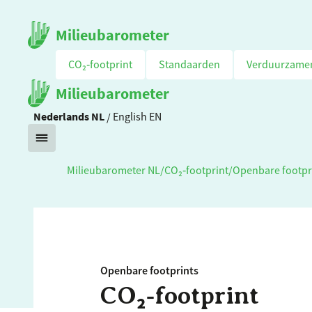
Milieubarometer
CO₂‑footprint
Standaarden
Verduurzame
Milieubarometer
Nederlands
NL
/
English
EN
Milieubarometer NL
/
CO₂‑footprint
/
Openbare footpr
Openbare footprints
CO₂‑footprint