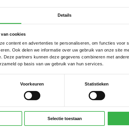
 voor verwarming
2.427.592
m3
Su
Details
 van cookies
te elektriciteit
15.033.596
kWh
 content en advertenties te personaliseren, om functies voor 
 groene stroom (ongespecificeerd)
15.033.596
kWh
eren. Ook delen we informatie over uw gebruik van onze site me
reerde km privé auto's
801.306
km
e. Deze partners kunnen deze gegevens combineren met andere i
erzameld op basis van uw gebruik van hun services.
Su
CO
Voorkeuren
Statistieken
ter
79.700
m3
nwagen (km)
9.865.454
km
Selectie toestaan
Su