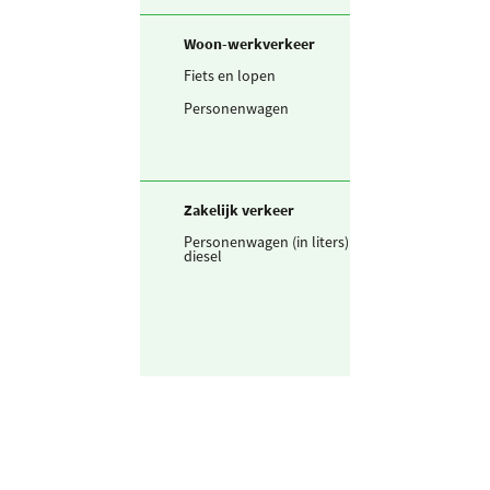
Woon-werkverkeer
Fiets en lopen
300
km
Personenwagen
14.100
km
Zakelijk verkeer
Personenwagen (in liters)
6.474
liter
diesel