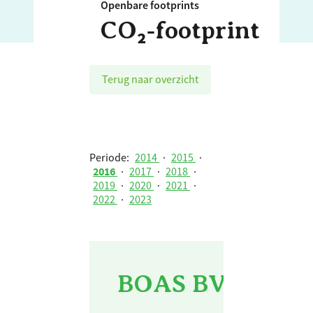
Openbare footprints
CO₂‑footprint
Terug naar overzicht
Periode:
2014
·
2015
·
2016
·
2017
·
2018
·
2019
·
2020
·
2021
·
2022
·
2023
BOAS BV - 2016