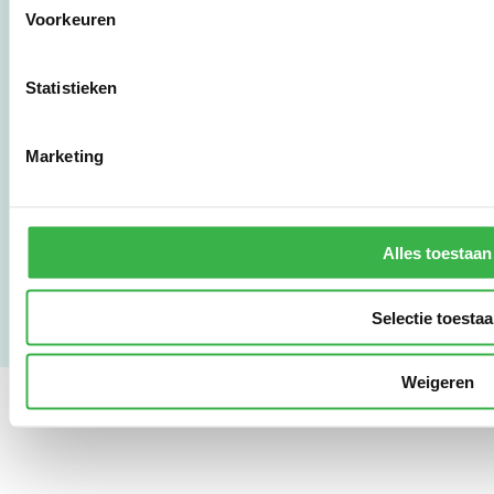
Voorkeuren
010 - 238 28 28
mail@stimular.nl
Statistieken
www.stimular.nl
LinkedIn
Marketing
Gebruikersvoorwaarden
Privacy & Safety
Alles toestaan
Copyright & Disclaimer
Selectie toesta
Weigeren