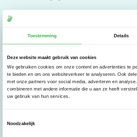
De Milieubarometer is
gecreëerd door
Stichting Stimular.
Toestemming
Details
Stichting Stimular
vertaalt de groeiende
vraag om
duurzaamheid naar
Deze website maakt gebruik van cookies
praktische
instrumenten en
We gebruiken cookies om onze content en advertenties te pe
werkwijzen voor
te bieden en om ons websiteverkeer te analyseren. Ook dele
bedrijven,
met onze partners voor social media, adverteren en analys
brancheverenigingen,
combineren met andere informatie die u aan ze heeft verstre
overheden en
uw gebruik van hun services.
zorgaanbieders.
Toestemmingsselectie
Stichting Stimular
Noodzakelijk
Botersloot 177
3011 HE Rotterdam