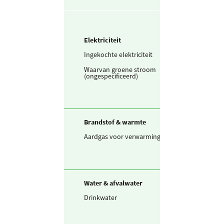
Elektriciteit
Ingekochte elektriciteit
6.525
kWh
Waarvan groene stroom
6.525
kWh
(ongespecificeerd)
Brandstof & warmte
Aardgas voor verwarming
1.502
m3
Water & afvalwater
Drinkwater
23,0
m3