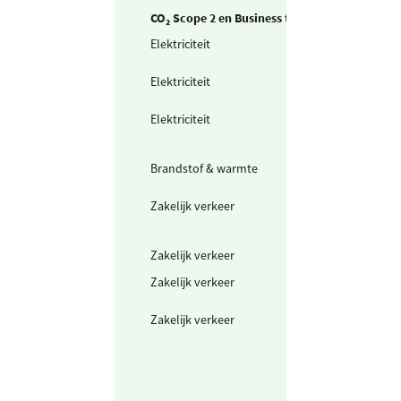
CO₂ Scope 2 en Business travel
Elektriciteit
Zelf opgewekte
zonnestroom (P
Elektriciteit
Ingekochte
elektriciteit
Elektriciteit
Waarvan groen
stroom uit
windkracht
Brandstof & warmte
Warmte uit
warmtenet
Zakelijk verkeer
Elektrische auto
laadpas (markt
stroom)
Zakelijk verkeer
Fiets en lopen
Zakelijk verkeer
Gedeclareerde 
privé auto's
Zakelijk verkeer
Openbaar vervo
mix