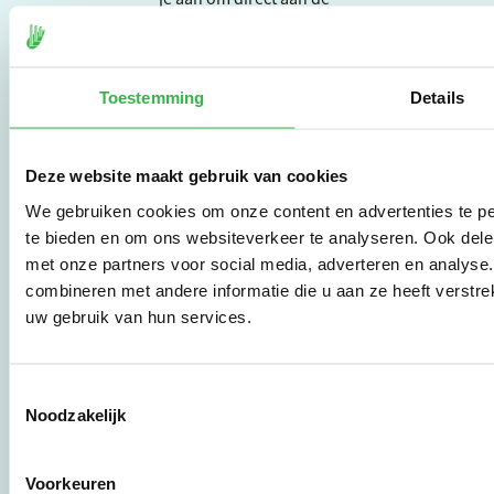
slag te gaan.
De Milieubarometer is
Toestemming
Details
gecreëerd door
Stichting Stimular.
Stichting Stimular
Deze website maakt gebruik van cookies
vertaalt de groeiende
vraag om
We gebruiken cookies om onze content en advertenties te pe
duurzaamheid naar
te bieden en om ons websiteverkeer te analyseren. Ook dele
praktische
met onze partners voor social media, adverteren en analys
instrumenten en
combineren met andere informatie die u aan ze heeft verstre
werkwijzen voor
bedrijven,
uw gebruik van hun services.
brancheverenigingen,
overheden en
zorgaanbieders.
Toestemmingsselectie
Noodzakelijk
Stichting Stimular
Botersloot 177
Voorkeuren