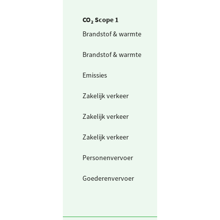
CO₂ Scope 1
Brandstof & warmte
Aardgas voor
verwarming
Brandstof & warmte
Aardgas voor W
(eigen aansluiti
Emissies
Koudemiddel -
R134a
Zakelijk verkeer
Personenwagen
(in liters) benzi
Zakelijk verkeer
Personenwagen
(in liters) diesel
Zakelijk verkeer
Bestelwagen (in
liters) diesel
Personenvervoer
Taxibus (in liters
diesel
Goederenvervoer
Bestelwagen (in
liters) diesel