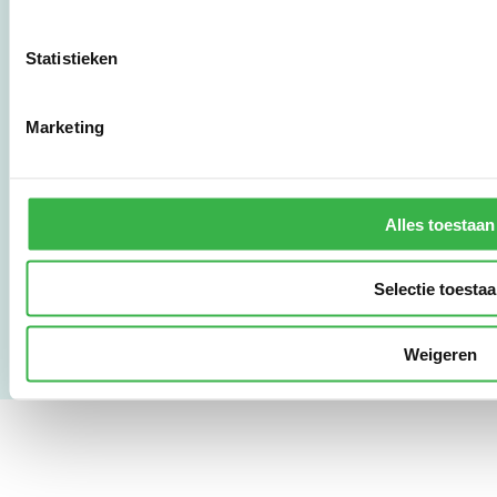
3011 HE Rotterdam
Statistieken
010 - 238 28 28
mail@stimular.nl
Marketing
www.stimular.nl
LinkedIn
Alles toestaan
Gebruikersvoorwaarden
Privacy & Safety
Selectie toesta
Copyright & Disclaimer
Weigeren