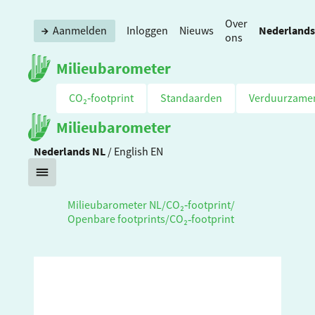
Over
Nederlands
Aanmelden
Inloggen
Nieuws
ons
Milieubarometer
CO₂‑footprint
Standaarden
Verduurzame
Milieubarometer
Nederlands
NL
/
English
EN
Milieubarometer NL
/
CO₂‑footprint
/
Openbare footprints
/
CO₂‑footprint