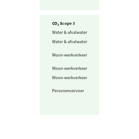
CO₂ Scope 3
Water & afvalwater
Drinkwater
Water & afvalwater
Afvalwater
Woon-werkverkeer
Openbaar vervo
mix
Woon-werkverkeer
Fiets en lopen
Woon-werkverkeer
Personenwagen
km
Personenvervoer
Uitbesteed
taxibusvervoer