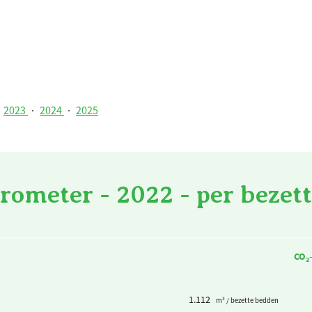
2023
·
2024
·
2025
rometer - 2022 - per bezet
CO₂
1.112
m³ / bezette bedden