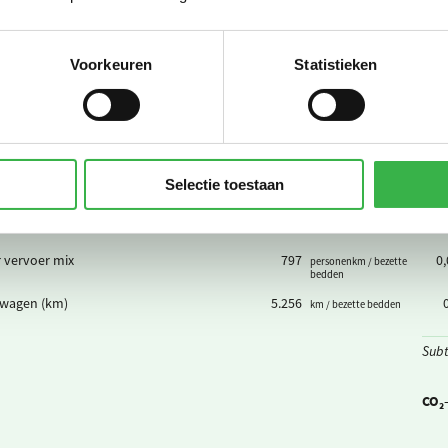
er
48,1
m³ / bezette bedden
Voorkeuren
Statistieken
d taxibusvervoer
45,7
voertuigkm / bezette
bedden
r
48,1
m³ (0,015 VE/m³) /
bezette bedden
erde km privé auto's
1.361
km / bezette bedden
Selectie toestaan
lopen
506
km / bezette bedden
 vervoer mix
797
0
personenkm / bezette
bedden
wagen (km)
5.256
km / bezette bedden
Subt
CO₂-