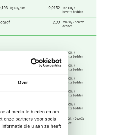
0,193
0,0152
kg CO₂ / km
Ton CO₂ /
bezette bedden
otaal
2,33
Ton CO₂ / bezette
bedden
0
0
kg CO₂ / kWh
Ton CO₂ /
bezette bedden
0
0
kg CO₂ / teruggeleverde
Ton CO₂ /
kWh
bezette bedden
0,523
2,50
kg CO₂ / kWh
Ton CO₂ /
Over
bezette bedden
0
0
kg CO₂ / kWh
Ton CO₂ /
bezette bedden
26,8
0,0219
kg CO₂ / GJ
Ton CO₂ /
bezette bedden
social media te bieden en om
otaal
2,52
t onze partners voor social
Ton CO₂ / bezette
bedden
nformatie die u aan ze heeft