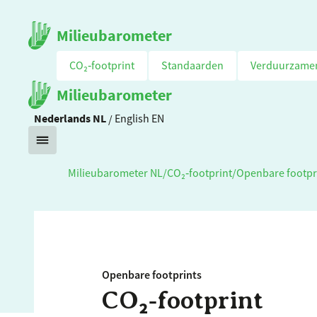
Milieubarometer
CO₂‑footprint
Standaarden
Verduurzame
Milieubarometer
Nederlands
NL
/
English
EN
Milieubarometer NL
/
CO₂‑footprint
/
Openbare footpr
Openbare footprints
CO₂‑footprint