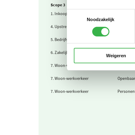
Scope 3
Toestemmingsselectie
1. Inkoop
Drinkwat
Noodzakelijk
4. Upstream transport
Uitbestee
5. Bedrijfsafval
Afvalwate
6. Zakelijk verkeer
Gedeclare
Weigeren
7. Woon-werkverkeer
Fiets en 
7. Woon-werkverkeer
Openbaar
7. Woon-werkverkeer
Personen