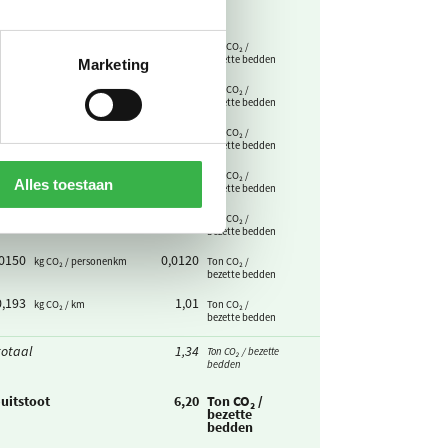
0,298
0,0143
kg CO₂ / m³
Ton CO₂ /
bezette bedden
Marketing
0,282
0,0129
kg CO₂ / voertuigkm
Ton CO₂ /
bezette bedden
0,442
0,0213
kg CO₂ / m³ (0,015
Ton CO₂ /
VE/m³)
bezette bedden
0,193
0,263
kg CO₂ / km
Ton CO₂ /
Alles toestaan
bezette bedden
0
0
kg CO₂ / km
Ton CO₂ /
bezette bedden
,0150
0,0120
kg CO₂ / personenkm
Ton CO₂ /
bezette bedden
0,193
1,01
kg CO₂ / km
Ton CO₂ /
bezette bedden
otaal
1,34
Ton CO₂ / bezette
bedden
uitstoot
6,20
Ton CO₂ /
bezette
bedden