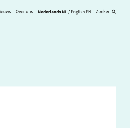
Nederlands
NL
/
English
EN
ieuws
Over ons
Zoeken