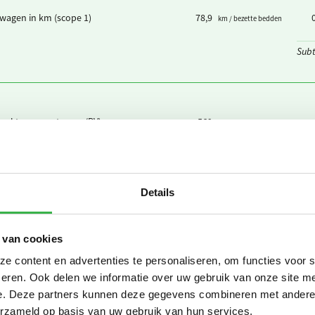
wagen in km (scope 1)
78,9
km / bezette bedden
Subt
ewekte zonnestroom (PV)
569
kWh / bezette bedden
verde stroom (uit PV of Wind)
327
teruggeleverde kWh /
bezette bedden
 elektriciteit
4.782
kWh / bezette bedden
Details
roene stroom uit het buitenland
4.695
kWh / bezette bedden
 van cookies
it warmtenet
0,817
GJ / bezette bedden
 content en advertenties te personaliseren, om functies voor 
Subt
eren. Ook delen we informatie over uw gebruik van onze site me
e. Deze partners kunnen deze gegevens combineren met andere i
erzameld op basis van uw gebruik van hun services.