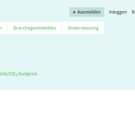
Aanmelden
Inloggen
N
n
Branchegemiddeldes
Ondersteuning
ints
/
CO₂‑footprint