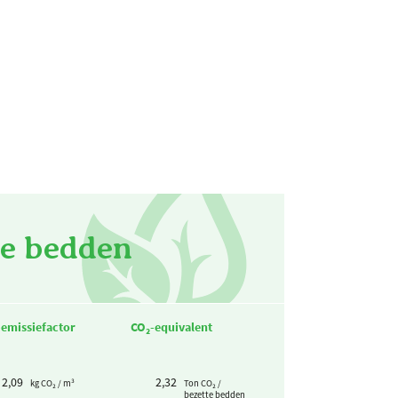
te bedden
-emissiefactor
CO₂-equivalent
2,09
2,32
kg CO₂ / m³
Ton CO₂ /
bezette bedden