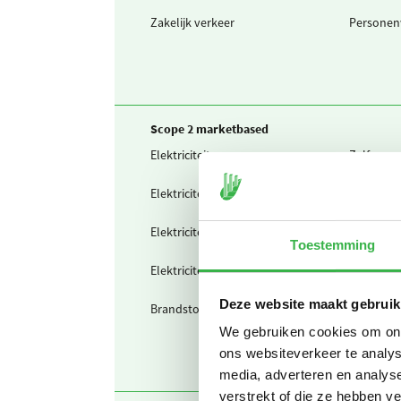
Zakelijk verkeer
Personen
Scope 2 marketbased
Elektriciteit
Zelf opg
Elektriciteit
Teruggele
Elektriciteit
Ingekochte
Toestemming
Elektriciteit
Waarvan g
Deze website maakt gebruik
Brandstof & warmte
Warmte u
We gebruiken cookies om onze
ons websiteverkeer te analys
media, adverteren en analys
verstrekt of die ze hebben v