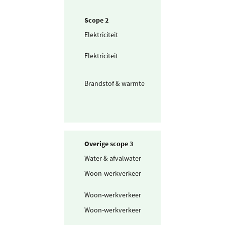
Scope 2
Elektriciteit
Ingekochte
elektriciteit
Elektriciteit
Waarvan groen
stroom uit het
buitenland
Brandstof & warmte
Warmte uit
warmtenet
Overige scope 3
Water & afvalwater
Afvalwater
Woon-werkverkeer
Openbaar vervo
mix
Woon-werkverkeer
Fiets en lopen
Woon-werkverkeer
Personenwagen
(km)