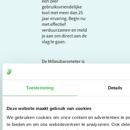
een zeer
gebruiksvriendelijke
tool met meer dan 25
jaar ervaring. Begin nu
met effectief
verduurzamen en meld
je aan om direct aan de
slag te gaan.
De Milieubarometer is
gecreëerd door
Stichting Stimular.
Stichting Stimular
vertaalt de groeiende
Toestemming
Details
vraag om
duurzaamheid naar
praktische
instrumenten en
Deze website maakt gebruik van cookies
werkwijzen voor
We gebruiken cookies om onze content en advertenties te pe
bedrijven,
te bieden en om ons websiteverkeer te analyseren. Ook dele
brancheverenigingen,