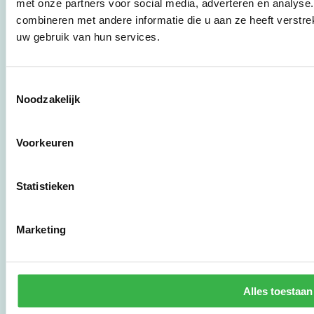
overheden en
met onze partners voor social media, adverteren en analys
zorgaanbieders.
combineren met andere informatie die u aan ze heeft verstre
uw gebruik van hun services.
Stichting Stimular
Botersloot 177
Toestemmingsselectie
3011 HE Rotterdam
Noodzakelijk
010 - 238 28 28
Voorkeuren
mail@stimular.nl
www.stimular.nl
Statistieken
LinkedIn
Marketing
Gebruikersvoorwaarden
Privacy & Safety
Copyright & Disclaimer
Alles toestaan