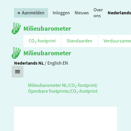
Over
Nederlands
Aanmelden
Inloggen
Nieuws
ons
Milieubarometer
CO₂‑footprint
Standaarden
Verduurzame
Milieubarometer
Nederlands
NL
/
English
EN
Milieubarometer NL
/
CO₂‑footprint
/
Openbare footprints
/
CO₂‑footprint