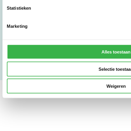
mail@stimular.nl
Statistieken
www.stimular.nl
LinkedIn
Marketing
Gebruikersvoorwaarden
Privacy & Safety
Copyright & Disclaimer
Alles toestaan
Selectie toesta
Weigeren