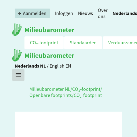
Over
Nederlands
Aanmelden
Inloggen
Nieuws
ons
Milieubarometer
CO₂‑footprint
Standaarden
Verduurzame
Milieubarometer
Nederlands
NL
/
English
EN
Milieubarometer NL
/
CO₂‑footprint
/
Openbare footprints
/
CO₂‑footprint