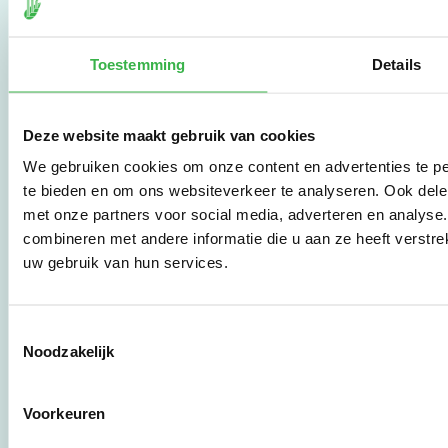
De Milieubarometer is
gecreëerd door
Stichting Stimular.
Stichting Stimular
Toestemming
Details
vertaalt de groeiende
vraag om
duurzaamheid naar
Deze website maakt gebruik van cookies
praktische
instrumenten en
We gebruiken cookies om onze content en advertenties te pe
werkwijzen voor
te bieden en om ons websiteverkeer te analyseren. Ook dele
bedrijven,
met onze partners voor social media, adverteren en analys
brancheverenigingen,
combineren met andere informatie die u aan ze heeft verstre
overheden en
zorgaanbieders.
uw gebruik van hun services.
Stichting Stimular
Toestemmingsselectie
Botersloot 177
Noodzakelijk
3011 HE Rotterdam
Voorkeuren
010 - 238 28 28