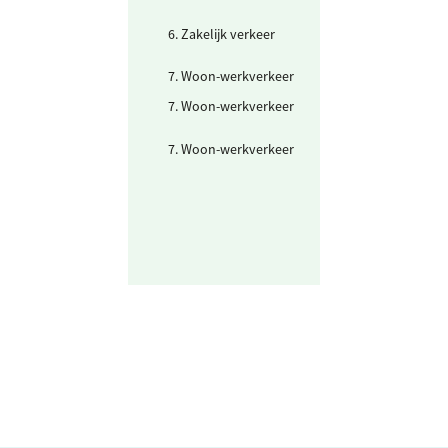
6. Zakelijk verkeer
Gedeclareerde 
privé auto's
7. Woon-werkverkeer
Fiets en lopen
7. Woon-werkverkeer
Openbaar vervo
mix
7. Woon-werkverkeer
Personenwagen
(km)