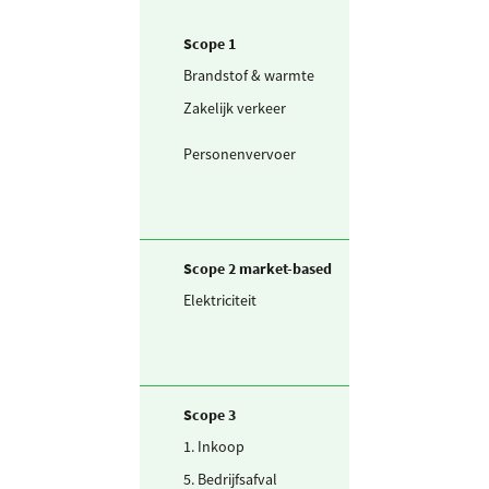
Scope 1
Brandstof & warmte
Aardgas
Zakelijk verkeer
Bestelwagen (in
liters) diesel
Personenvervoer
Taxibus (in liters
diesel
Scope 2 market-based
Elektriciteit
Ingekochte
elektriciteit
Scope 3
1. Inkoop
Drinkwater
5. Bedrijfsafval
Afvalwater