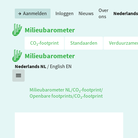
Over
Nederlands
Aanmelden
Inloggen
Nieuws
ons
Milieubarometer
CO₂‑footprint
Standaarden
Verduurzame
Milieubarometer
Nederlands
NL
/
English
EN
Milieubarometer NL
/
CO₂‑footprint
/
Openbare footprints
/
CO₂‑footprint