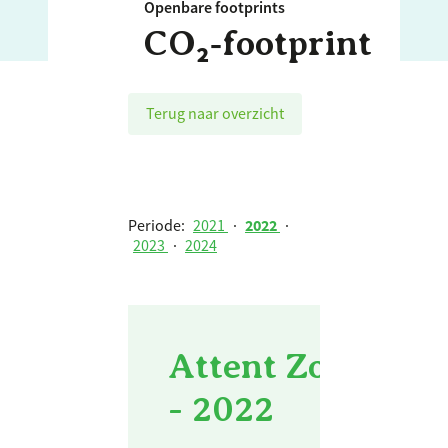
Openbare footprints
CO₂‑footprint
Terug naar overzicht
Periode:
2021
·
2022
·
2023
·
2024
Attent Zorg en 
- 2022