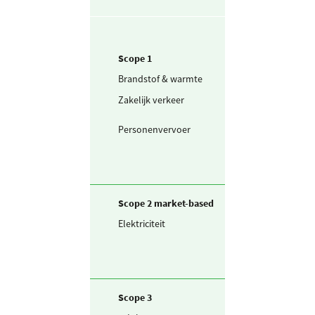
Scope 1
Brandstof & warmte
Aardgas
Zakelijk verkeer
Bestelwagen (in
liters) diesel
Personenvervoer
Taxibus (in liters
diesel
Scope 2 market-based
Elektriciteit
Ingekochte
elektriciteit
Scope 3