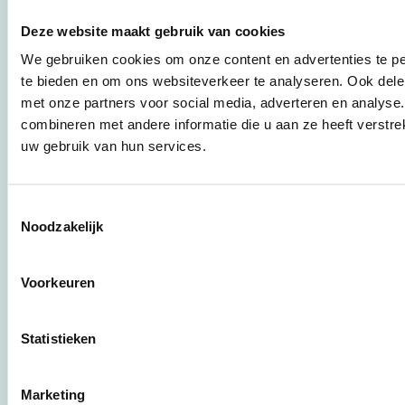
duurzaamheid naar
praktische
Deze website maakt gebruik van cookies
instrumenten en
werkwijzen voor
We gebruiken cookies om onze content en advertenties te pe
bedrijven,
te bieden en om ons websiteverkeer te analyseren. Ook dele
brancheverenigingen,
met onze partners voor social media, adverteren en analys
overheden en
combineren met andere informatie die u aan ze heeft verstre
zorgaanbieders.
uw gebruik van hun services.
Stichting Stimular
Toestemmingsselectie
Botersloot 177
Noodzakelijk
3011 HE Rotterdam
Voorkeuren
010 - 238 28 28
mail@stimular.nl
Statistieken
www.stimular.nl
LinkedIn
Marketing