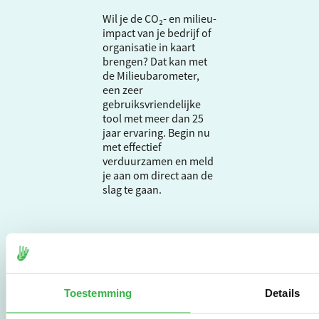
Wil je de CO₂- en milieu-
impact van je bedrijf of
organisatie in kaart
brengen? Dat kan met
de Milieubarometer,
een zeer
gebruiksvriendelijke
tool met meer dan 25
jaar ervaring. Begin nu
met effectief
verduurzamen en meld
je aan om direct aan de
slag te gaan.
De Milieubarometer is
gecreëerd door
Stichting Stimular.
Stichting Stimular
Toestemming
Details
vertaalt de groeiende
vraag om