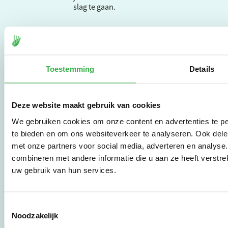
slag te gaan.
De Milieubarometer is
gecreëerd door
Stichting Stimular.
Toestemming
Details
Stichting Stimular
vertaalt de groeiende
vraag om
duurzaamheid naar
Deze website maakt gebruik van cookies
praktische
We gebruiken cookies om onze content en advertenties te pe
instrumenten en
werkwijzen voor
te bieden en om ons websiteverkeer te analyseren. Ook dele
bedrijven,
met onze partners voor social media, adverteren en analys
brancheverenigingen,
combineren met andere informatie die u aan ze heeft verstre
overheden en
uw gebruik van hun services.
zorgaanbieders.
Toestemmingsselectie
Stichting Stimular
Noodzakelijk
Botersloot 177