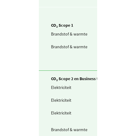
CO₂ Scope 1
Brandstof & warmte
Aardgas voor
verwarming
Brandstof & warmte
Aardgas voor W
(eigen aansluiti
CO₂ Scope 2 en Business travel
Elektriciteit
Zelf opgewekte
zonnestroom (P
Elektriciteit
Ingekochte
elektriciteit
Elektriciteit
Waarvan groen
stroom uit
windkracht
Brandstof & warmte
Warmte uit
warmtenet