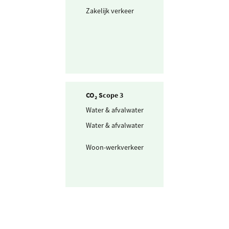
Zakelijk verkeer
Gedeclareerde 
privé auto's
CO₂ Scope 3
Water & afvalwater
Drinkwater
Water & afvalwater
Afvalwater
Woon-werkverkeer
Personenwagen
km