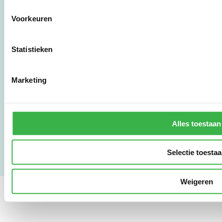
3011 HE Rotterdam
Voorkeuren
010 - 238 28 28
mail@stimular.nl
Statistieken
www.stimular.nl
LinkedIn
Marketing
Gebruikersvoorwaarden
Privacy & Safety
Alles toestaan
Copyright & Disclaimer
Selectie toesta
Weigeren