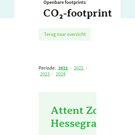
Openbare footprints
CO₂‑footprint
Terug naar overzicht
Periode:
2021
·
2022
·
2023
·
2024
Attent Zorg en B
Hessegracht - 2