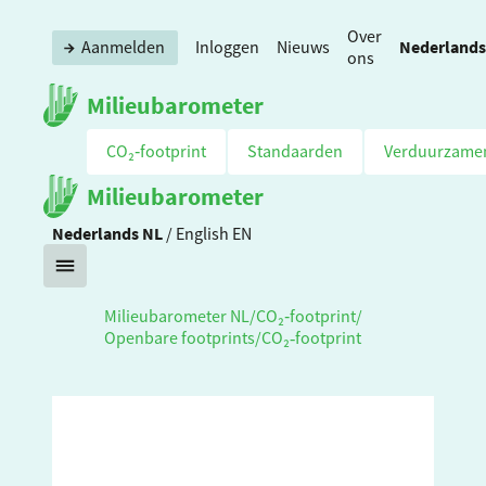
Over
Nederlands
Aanmelden
Inloggen
Nieuws
ons
Milieubarometer
CO₂‑footprint
Standaarden
Verduurzame
Milieubarometer
Nederlands
NL
/
English
EN
Milieubarometer NL
/
CO₂‑footprint
/
Openbare footprints
/
CO₂‑footprint