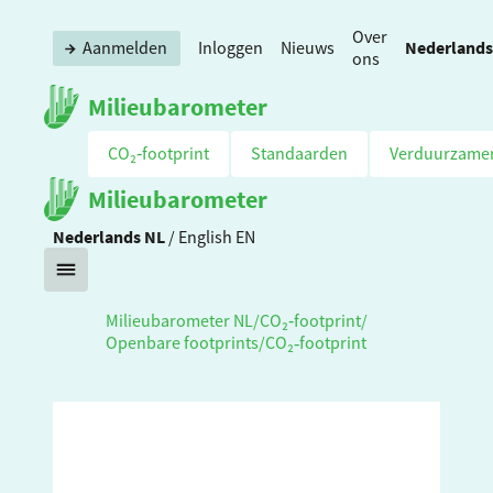
Over
Nederlands
Aanmelden
Inloggen
Nieuws
ons
Milieubarometer
CO₂‑footprint
Standaarden
Verduurzame
Milieubarometer
Nederlands
NL
/
English
EN
Milieubarometer NL
/
CO₂‑footprint
/
Openbare footprints
/
CO₂‑footprint