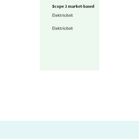
Scope 2 market-based
Elektriciteit
Ingekochte
elektriciteit
Elektriciteit
Waarvan groen
stroom uit
windkracht