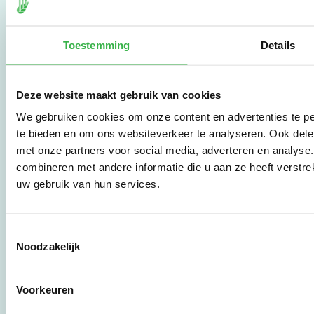
Stichting Stimular
vertaalt de groeiende
vraag om
duurzaamheid naar
Toestemming
Details
praktische
instrumenten en
werkwijzen voor
Deze website maakt gebruik van cookies
bedrijven,
brancheverenigingen,
We gebruiken cookies om onze content en advertenties te pe
overheden en
te bieden en om ons websiteverkeer te analyseren. Ook dele
zorgaanbieders.
met onze partners voor social media, adverteren en analys
combineren met andere informatie die u aan ze heeft verstre
uw gebruik van hun services.
Stichting Stimular
Botersloot 177
3011 HE Rotterdam
Toestemmingsselectie
Noodzakelijk
010 - 238 28 28
mail@stimular.nl
Voorkeuren
www.stimular.nl