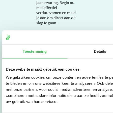
jaar ervaring. Begin nu
met effectief
verduurzamen en meld
je aan om direct aan de
slag te gaan.
De Milieubarometer is
gecreëerd door
Stichting Stimular.
Toestemming
Details
Stichting Stimular
vertaalt de groeiende
vraag om
Deze website maakt gebruik van cookies
duurzaamheid naar
praktische
We gebruiken cookies om onze content en advertenties te pe
instrumenten en
te bieden en om ons websiteverkeer te analyseren. Ook dele
werkwijzen voor
met onze partners voor social media, adverteren en analys
bedrijven,
brancheverenigingen,
combineren met andere informatie die u aan ze heeft verstre
overheden en
uw gebruik van hun services.
zorgaanbieders.