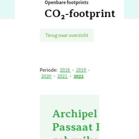
Openbare footprints
CO₂‑footprint
Terug naar overzicht
Periode:
2018
·
2019
·
2020
·
2021
·
2022
Archipel Zorggr
Passaat Eindhove