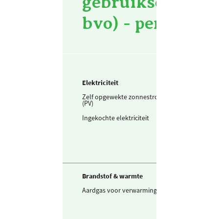
gebruiksopperv
bvo) - per m² bv
Elektriciteit
Zelf opgewekte zonnestroom
0
kWh / m
(PV)
Ingekochte elektriciteit
75,4
kWh / m
Brandstof & warmte
Aardgas voor verwarming
12,3
m3 / m2