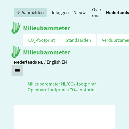
Over
Nederlands
Aanmelden
Inloggen
Nieuws
ons
Milieubarometer
CO₂‑footprint
Standaarden
Verduurzame
Milieubarometer
Nederlands
NL
/
English
EN
Milieubarometer NL
/
CO₂‑footprint
/
Openbare footprints
/
CO₂‑footprint