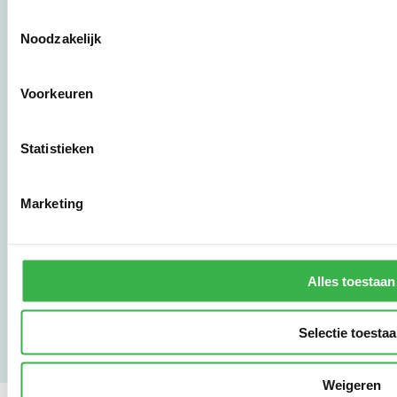
Toestemmingsselectie
Stichting Stimular
Noodzakelijk
Botersloot 177
3011 HE Rotterdam
Voorkeuren
010 - 238 28 28
mail@stimular.nl
Statistieken
www.stimular.nl
LinkedIn
Marketing
Gebruikersvoorwaarden
Privacy & Safety
Alles toestaan
Copyright & Disclaimer
Selectie toesta
Weigeren