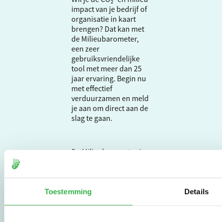
impact van je bedrijf of
organisatie in kaart
brengen? Dat kan met
de Milieubarometer,
een zeer
gebruiksvriendelijke
tool met meer dan 25
jaar ervaring. Begin nu
met effectief
verduurzamen en meld
je aan om direct aan de
slag te gaan.
De Milieubarometer is
gecreëerd door
Stichting Stimular.
Stichting Stimular
vertaalt de groeiende
Toestemming
Details
vraag om
duurzaamheid naar
praktische