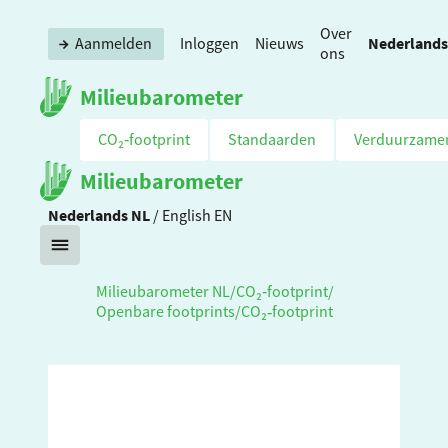
Over
Nederlands
Aanmelden
Inloggen
Nieuws
ons
Milieubarometer
CO₂‑footprint
Standaarden
Verduurzame
Milieubarometer
Nederlands
NL
/
English
EN
Milieubarometer NL
/
CO₂‑footprint
/
Openbare footprints
/
CO₂‑footprint