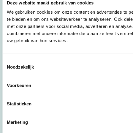
Deze website maakt gebruik van cookies
instrumenten en
werkwijzen voor
We gebruiken cookies om onze content en advertenties te pe
bedrijven,
te bieden en om ons websiteverkeer te analyseren. Ook dele
brancheverenigingen,
met onze partners voor social media, adverteren en analys
overheden en
combineren met andere informatie die u aan ze heeft verstre
zorgaanbieders.
uw gebruik van hun services.
Stichting Stimular
Botersloot 177
Toestemmingsselectie
3011 HE Rotterdam
Noodzakelijk
Voorkeuren
010 - 238 28 28
mail@stimular.nl
Statistieken
www.stimular.nl
LinkedIn
Marketing
Gebruikersvoorwaarden