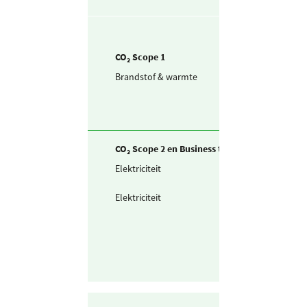
CO₂ Scope 1
Brandstof & warmte
Aardgas voor
verwarming
CO₂ Scope 2 en Business travel
Elektriciteit
Zelf opgewekte
zonnestroom (P
Elektriciteit
Ingekochte
elektriciteit