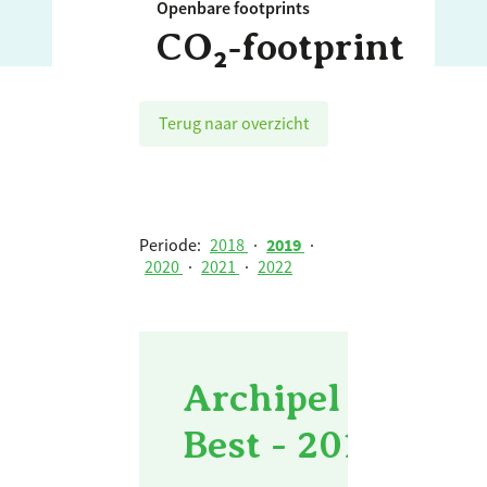
Openbare footprints
CO₂‑footprint
Terug naar overzicht
Periode:
2018
·
2019
·
2020
·
2021
·
2022
Archipel Zorggr
Best - 2019