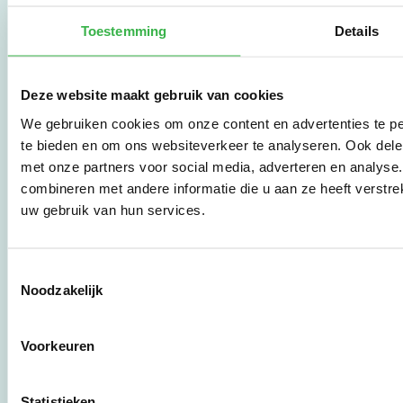
Stichting Stimular.
Stichting Stimular
Toestemming
Details
vertaalt de groeiende
vraag om
duurzaamheid naar
Deze website maakt gebruik van cookies
praktische
instrumenten en
We gebruiken cookies om onze content en advertenties te pe
werkwijzen voor
te bieden en om ons websiteverkeer te analyseren. Ook dele
bedrijven,
met onze partners voor social media, adverteren en analys
brancheverenigingen,
overheden en
combineren met andere informatie die u aan ze heeft verstre
zorgaanbieders.
uw gebruik van hun services.
Stichting Stimular
Toestemmingsselectie
Botersloot 177
Noodzakelijk
3011 HE Rotterdam
Voorkeuren
010 - 238 28 28
mail@stimular.nl
Statistieken