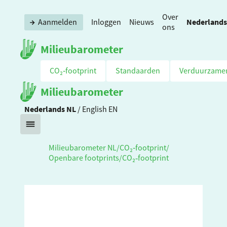
Over
Nederlands
Aanmelden
Inloggen
Nieuws
ons
Milieubarometer
CO₂‑footprint
Standaarden
Verduurzame
Milieubarometer
Nederlands
NL
/
English
EN
Milieubarometer NL
/
CO₂‑footprint
/
Openbare footprints
/
CO₂‑footprint