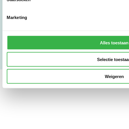
www.stimular.nl
LinkedIn
Marketing
Gebruikersvoorwaarden
Privacy & Safety
Copyright & Disclaimer
Alles toestaan
Selectie toesta
Weigeren