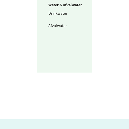
Water & afvalwater
Drinkwater
0,509
m3 / m2
Afvalwater
0,509
m3
huishou
m2