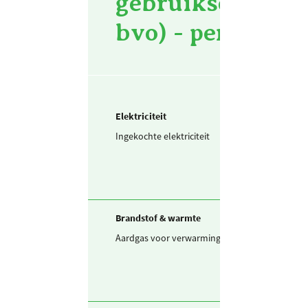
gebruiksopperv
bvo) - per m² bv
Elektriciteit
Ingekochte elektriciteit
95,8
kWh / m
Brandstof & warmte
Aardgas voor verwarming
7,88
m3 / m2