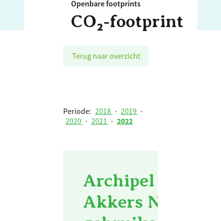
Openbare footprints
CO₂‑footprint
Terug naar overzicht
Periode:
2018
·
2019
·
2020
·
2021
·
2022
Archipel Zorggr
Akkers Nuenen -