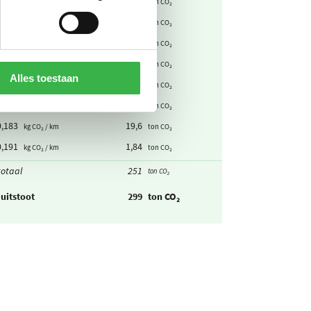
0,191
0,878
kg CO₂ / km
ton CO₂
0,195
194
kg CO₂ / km
ton CO₂
0,18
26,4
kg CO₂ / km
ton CO₂
0,062
5,91
kg CO₂ / km
ton CO₂
Alles toestaan
0
0
kg CO₂ / km
ton CO₂
0,014
1,03
kg CO₂ / personenkm
ton CO₂
0,183
19,6
kg CO₂ / km
ton CO₂
0,191
1,84
kg CO₂ / km
ton CO₂
otaal
251
ton CO₂
uitstoot
299
ton CO₂