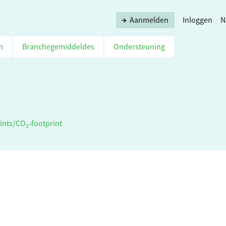
Aanmelden
Inloggen
N
n
Branchegemiddeldes
Ondersteuning
ints
/
CO₂‑footprint