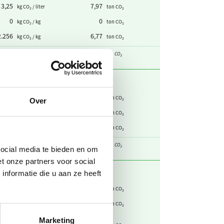
3,25
7,97
kg CO₂ / liter
ton CO₂
0
0
kg CO₂ / kg
ton CO₂
2.256
6,77
kg CO₂ / kg
ton CO₂
otaal
44,6
ton CO₂
0,497
817
kg CO₂ / kWh
ton CO₂
Over
0,497
-817
kg CO₂ / kWh
ton CO₂
,0828
3,03
kg CO₂ / km (6 km/kWh)
ton CO₂
otaal
3,03
ton CO₂
social media te bieden en om
t onze partners voor social
nformatie die u aan ze heeft
0,298
0,523
kg CO₂ / m³
ton CO₂
0,613
1,08
kg CO₂ / m³
ton CO₂
huishoudelijk
Marketing