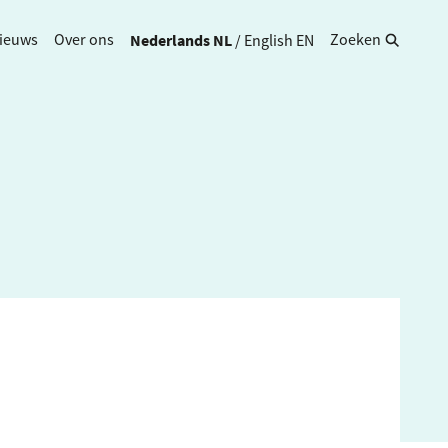
Nederlands
NL
/
English
EN
ieuws
Over ons
Zoeken