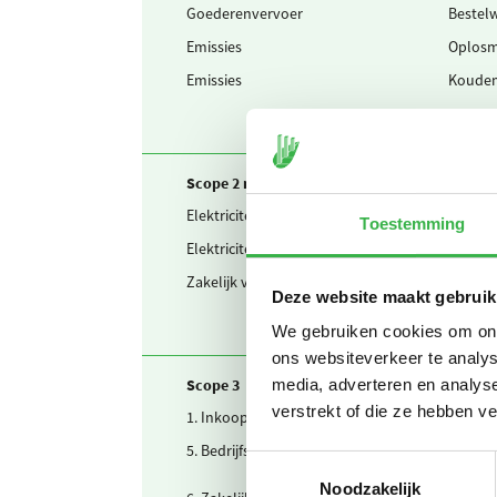
Goederenvervoer
Bestelw
Emissies
Oplosm
Emissies
Koudem
Scope 2 market-based
Elektriciteit
Ingekoc
Toestemming
Elektriciteit
Waarva
Zakelijk verkeer
Elektri
Deze website maakt gebruik
We gebruiken cookies om onze
ons websiteverkeer te analys
Scope 3
media, adverteren en analys
verstrekt of die ze hebben v
1. Inkoop
Drinkw
5. Bedrijfsafval
Afvalw
Toestemmingsselectie
Noodzakelijk