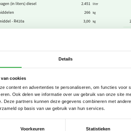
agen (in liters) diesel
2.451
liter
iddelen
266
kg
iddel - R410a
3,00
kg
Subt
hte elektriciteit
1.643.744
kWh
Details
n groene stroom uit windkracht
1.643.744
-
kWh
sche auto's (laden op de zaak)
36.598
0
km (6 km/kWh)
 van cookies
Subt
 content en advertenties te personaliseren, om functies voor 
eren. Ook delen we informatie over uw gebruik van onze site me
e. Deze partners kunnen deze gegevens combineren met andere i
erzameld op basis van uw gebruik van hun services.
ater
1.755
m³
ater
1.755
m³ huishoudelijk
Voorkeuren
Statistieken