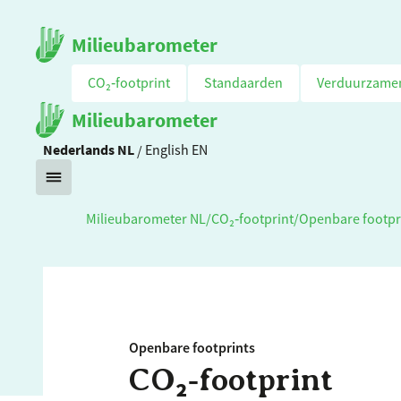
Milieubarometer
CO₂‑footprint
Standaarden
Verduurzame
Milieubarometer
Nederlands
NL
/
English
EN
Milieubarometer NL
/
CO₂‑footprint
/
Openbare footpr
Openbare footprints
CO₂‑footprint