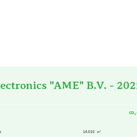
ectronics "AME" B.V. - 202
CO₂
s
14.010
m³