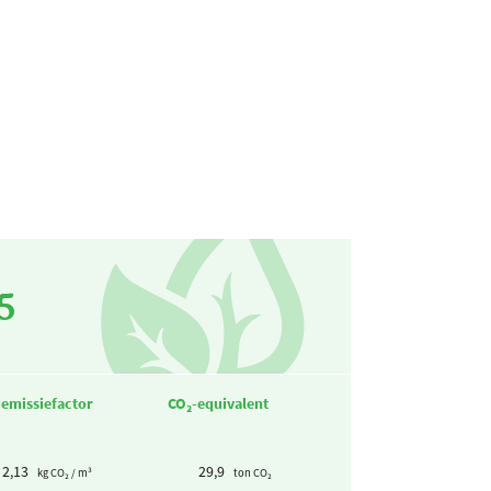
5
-emissiefactor
CO₂-equivalent
2,13
29,9
kg CO₂ / m³
ton CO₂