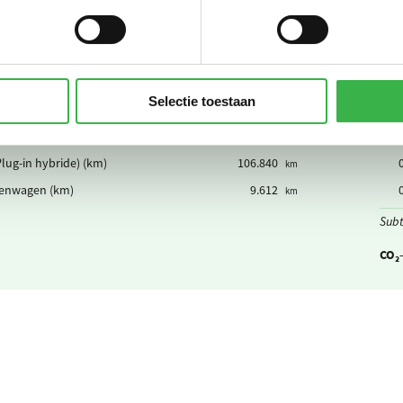
reerde km privé auto's
4.599
km
eauto (km)
994.160
km
uto (km)
146.882
km
sche auto (km)
95.301
km
Selectie toestaan
n lopen
131.883
km
ar vervoer mix
73.449
personenkm
lug-in hybride) (km)
106.840
km
enwagen (km)
9.612
km
Subt
CO₂-