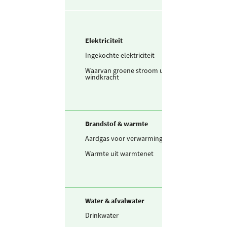
Elektriciteit
Ingekochte elektriciteit
4.091.404
kWh
Waarvan groene stroom uit
409.140
kWh
windkracht
Brandstof & warmte
Aardgas voor verwarming
982.272
m3
Warmte uit warmtenet
9.278
GJ
Water & afvalwater
Drinkwater
48.914
m3