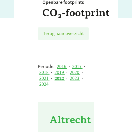
Openbare footprints
CO₂‑footprint
Terug naar overzicht
Periode:
2016
·
2017
·
2018
·
2019
·
2020
·
2021
·
2022
·
2023
·
2024
Altrecht Totaal 