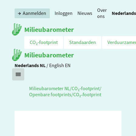
Over
Nederlands
Aanmelden
Inloggen
Nieuws
ons
Milieubarometer
CO₂‑footprint
Standaarden
Verduurzame
Milieubarometer
Nederlands
NL
/
English
EN
Milieubarometer NL
/
CO₂‑footprint
/
Openbare footprints
/
CO₂‑footprint