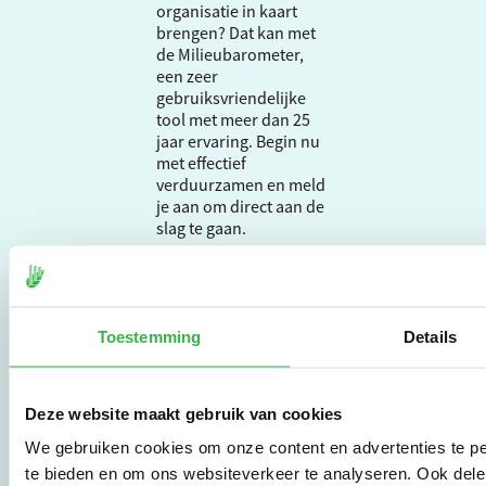
organisatie in kaart
brengen? Dat kan met
de Milieubarometer,
een zeer
gebruiksvriendelijke
tool met meer dan 25
jaar ervaring. Begin nu
met effectief
verduurzamen en meld
je aan om direct aan de
slag te gaan.
De Milieubarometer is
gecreëerd door
Toestemming
Details
Stichting Stimular.
Stichting Stimular
vertaalt de groeiende
vraag om
Deze website maakt gebruik van cookies
duurzaamheid naar
We gebruiken cookies om onze content en advertenties te pe
praktische
te bieden en om ons websiteverkeer te analyseren. Ook dele
instrumenten en