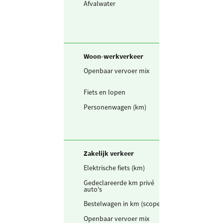
Afvalwater
48.914
m3 (0
VE/m
Woon-werkverkeer
Openbaar vervoer mix
231.229
pers
Fiets en lopen
809.301
km
Personenwagen (km)
10.520.908
km
Zakelijk verkeer
Elektrische fiets (km)
10,0
km
Gedeclareerde km privé
537.730
km
auto's
Bestelwagen in km (scope 1)
40.000
km
Openbaar vervoer mix
76.508
pers