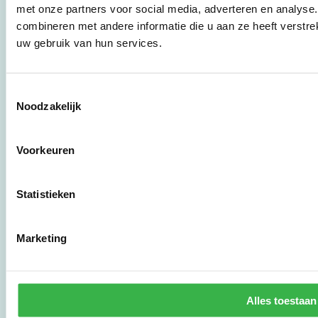
werkwijzen voor
met onze partners voor social media, adverteren en analys
bedrijven,
combineren met andere informatie die u aan ze heeft verstre
brancheverenigingen,
uw gebruik van hun services.
overheden en
zorgaanbieders.
Toestemmingsselectie
Noodzakelijk
Stichting Stimular
Botersloot 177
3011 HE Rotterdam
Voorkeuren
010 - 238 28 28
Statistieken
mail@stimular.nl
www.stimular.nl
Marketing
LinkedIn
Gebruikersvoorwaarden
Alles toestaan
Privacy & Safety