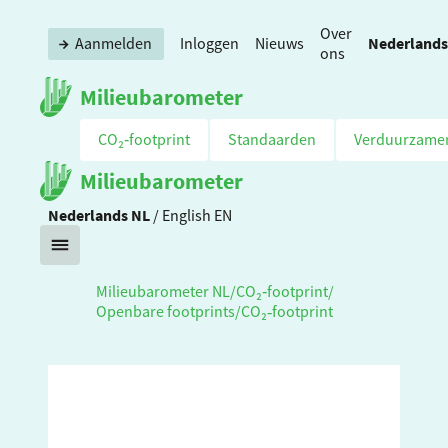
Over
Nederlands
Aanmelden
Inloggen
Nieuws
ons
Milieubarometer
CO₂‑footprint
Standaarden
Verduurzame
Milieubarometer
Nederlands
NL
/
English
EN
Milieubarometer NL
/
CO₂‑footprint
/
Openbare footprints
/
CO₂‑footprint