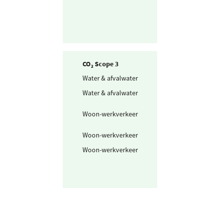
CO₂ Scope 3
Water & afvalwater
Drinkwater
Water & afvalwater
Afvalwater
Woon-werkverkeer
Openbaar vervo
mix
Woon-werkverkeer
Fiets en lopen
Woon-werkverkeer
Personenwagen
(km)