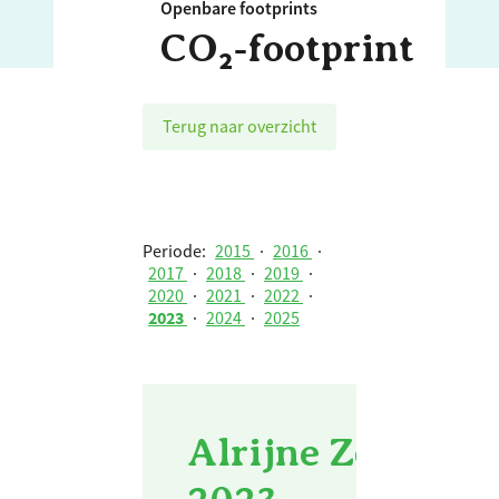
Openbare footprints
CO₂‑footprint
Terug naar overzicht
Periode:
2015
·
2016
·
2017
·
2018
·
2019
·
2020
·
2021
·
2022
·
2023
·
2024
·
2025
Alrijne Zorggroe