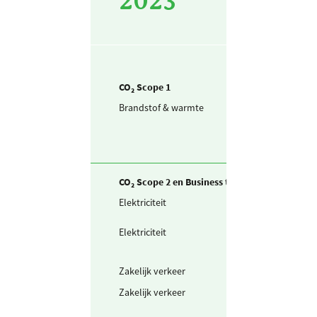
2023
CO₂ Scope 1
Brandstof & warmte
Aardgas voor
verwarming
CO₂ Scope 2 en Business travel
Elektriciteit
Ingekochte
elektriciteit
Elektriciteit
Waarvan groen
stroom uit
windkracht
Zakelijk verkeer
Fiets en lopen
Zakelijk verkeer
Gedeclareerde 
privé auto's