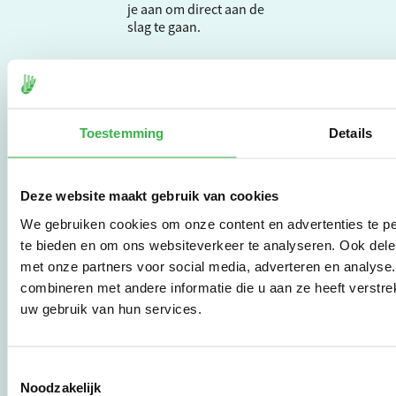
je aan om direct aan de
slag te gaan.
De Milieubarometer is
gecreëerd door
Stichting Stimular.
Toestemming
Details
Stichting Stimular
vertaalt de groeiende
vraag om
duurzaamheid naar
Deze website maakt gebruik van cookies
praktische
We gebruiken cookies om onze content en advertenties te pe
instrumenten en
te bieden en om ons websiteverkeer te analyseren. Ook dele
werkwijzen voor
bedrijven,
met onze partners voor social media, adverteren en analys
brancheverenigingen,
combineren met andere informatie die u aan ze heeft verstre
overheden en
uw gebruik van hun services.
zorgaanbieders.
Toestemmingsselectie
Stichting Stimular
Noodzakelijk
Botersloot 177