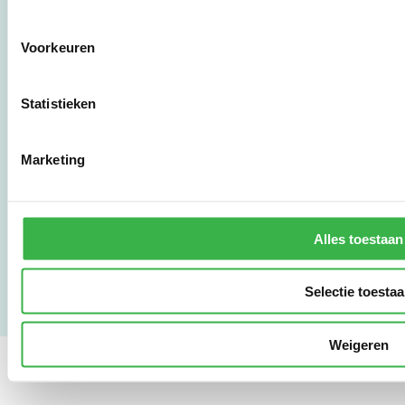
3011 HE Rotterdam
Voorkeuren
010 - 238 28 28
mail@stimular.nl
Statistieken
www.stimular.nl
LinkedIn
Marketing
Gebruikersvoorwaarden
Privacy & Safety
Alles toestaan
Copyright & Disclaimer
Selectie toesta
Weigeren