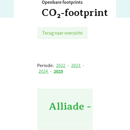
Openbare footprints
CO₂‑footprint
Terug naar overzicht
Periode:
2022
·
2023
·
2024
·
2025
Alliade - Totaal 