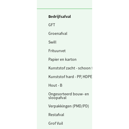
Bedrijfsafval
GFT
46.537
kg
Groenafval
12.540
kg
Swill
47.462
kg
Frituurvet
1.715
kg
Papier en karton
144.169
kg
Kunststof zacht - schoon folie
4.060
kg
Kunststof hard - PP, HDPE, PS
894
kg
Hout - B
9.210
kg
Ongesorteerd bouw- en
12.040
kg
sloopafval
Verpakkingen (PMD/PD)
8.798
kg
Restafval
1.237.587
kg
Grof Vuil
76.345
kg