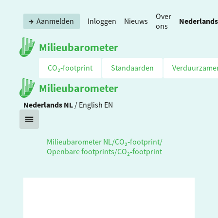
Over
Nederlands
Aanmelden
Inloggen
Nieuws
ons
Milieubarometer
CO₂‑footprint
Standaarden
Verduurzame
Milieubarometer
Nederlands
NL
/
English
EN
Milieubarometer NL
/
CO₂‑footprint
/
Openbare footprints
/
CO₂‑footprint