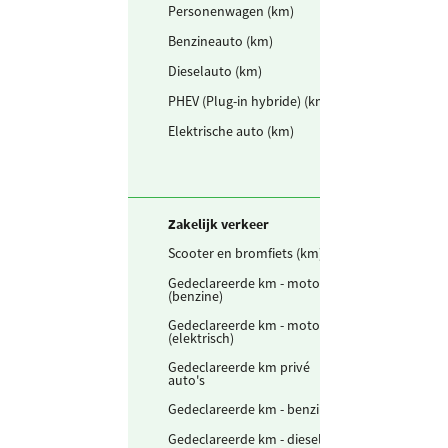
Personenwagen (km)
209.138
km
Benzineauto (km)
29.487.739
km
Dieselauto (km)
4.198.382
km
PHEV (Plug-in hybride) (km)
1.295.068
km
Elektrische auto (km)
923.661
km
Zakelijk verkeer
Scooter en bromfiets (km)
1.713
km
Gedeclareerde km - motor
4.462
km
(benzine)
Gedeclareerde km - motor
108
km
(elektrisch)
Gedeclareerde km privé
40.813
km
auto's
Gedeclareerde km - benzine
2.242.636
km
Gedeclareerde km - diesel
537.584
km