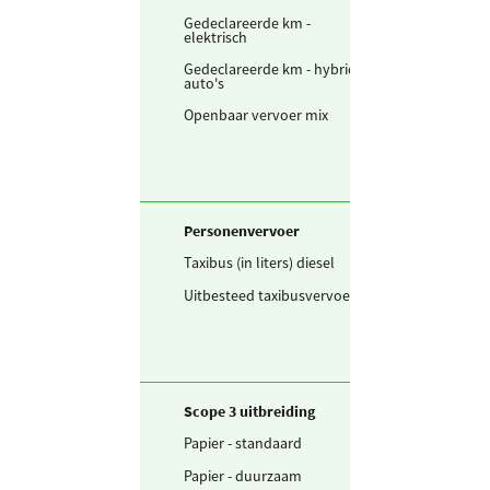
Gedeclareerde km -
107.947
km
elektrisch
Gedeclareerde km - hybride
98.394
km
auto's
Openbaar vervoer mix
177.685
pers
Personenvervoer
Taxibus (in liters) diesel
2.836
liter
Uitbesteed taxibusvervoer
1.400.052
voert
Scope 3 uitbreiding
Papier - standaard
993
kg
Papier - duurzaam
6.351
kg