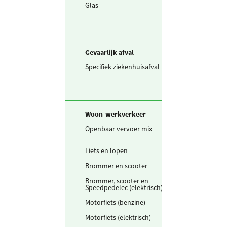
Glas
18.304
kg
Gevaarlijk afval
Specifiek ziekenhuisafval
55,0
kg
Woon-werkverkeer
Openbaar vervoer mix
1.227.520
pers
Fiets en lopen
1.733.756
km
Brommer en scooter
57.568
km
Brommer, scooter en
20.407
km
Speedpedelec (elektrisch)
Motorfiets (benzine)
1.962
km
Motorfiets (elektrisch)
19.617
km