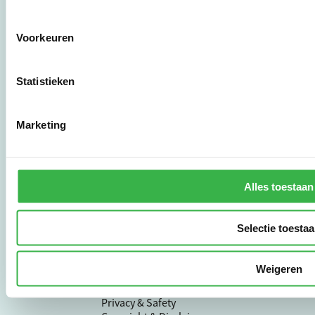
werkwijzen voor
bedrijven,
brancheverenigingen,
Voorkeuren
overheden en
zorgaanbieders.
Statistieken
Stichting Stimular
Botersloot 177
Marketing
3011 HE Rotterdam
010 - 238 28 28
Alles toestaan
mail@stimular.nl
www.stimular.nl
Selectie toesta
LinkedIn
Weigeren
Gebruikersvoorwaarden
Privacy & Safety