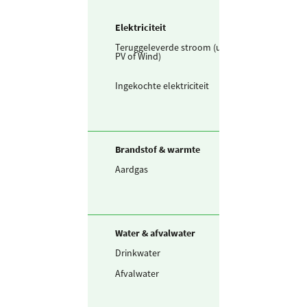
Elektriciteit
Teruggeleverde stroom (uit
494.823
terug
PV of Wind)
kWh
Ingekochte elektriciteit
9.614.166
kWh
Brandstof & warmte
Aardgas
2.574.608
m³
Water & afvalwater
Drinkwater
215.517
m³
Afvalwater
215.517
m³
huish