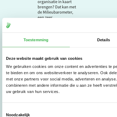
organisatie in kaart
brengen? Dat kan met
de Milieubarometer,
een zeer
gebruiksvriendelijke
tool met meer dan 25
jaar ervaring. Begin nu
met effectief
Toestemming
Details
verduurzamen en meld
je aan om direct aan de
slag te gaan.
Deze website maakt gebruik van cookies
We gebruiken cookies om onze content en advertenties te pe
De Milieubarometer is
te bieden en om ons websiteverkeer te analyseren. Ook dele
gecreëerd door
met onze partners voor social media, adverteren en analys
Stichting Stimular.
combineren met andere informatie die u aan ze heeft verstre
Stichting Stimular
uw gebruik van hun services.
vertaalt de groeiende
vraag om
duurzaamheid naar
praktische
Toestemmingsselectie
instrumenten en
Noodzakelijk