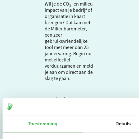
Wil je de CO₂- en milieu-
impact van je bedrijf of
organisatie in kaart
brengen? Dat kan met
de Milieubarometer,
een zeer
gebruiksvriendelijke
tool met meer dan 25
jaar ervaring. Begin nu
met effectief
verduurzamen en meld
je aan om direct aan de
slag te gaan.
De Milieubarometer is
gecreëerd door
Stichting Stimular.
Stichting Stimular
Toestemming
Details
vertaalt de groeiende
vraag om
duurzaamheid naar