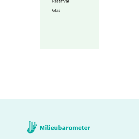
Restafval
17.210
kg
Glas
656
kg
Milieubarometer