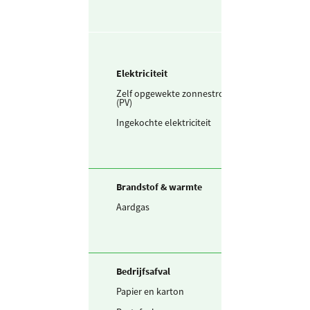
Elektriciteit
Zelf opgewekte zonnestroom
43.015
kWh
(PV)
Ingekochte elektriciteit
66.331
kWh
Brandstof & warmte
Aardgas
54.149
m³
Bedrijfsafval
Papier en karton
1.635
kg