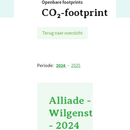
Openbare footprints
CO₂‑footprint
Terug naar overzicht
Periode:
2024
·
2025
Alliade - 1.4 - O
Wilgenstede (inf
- 2024