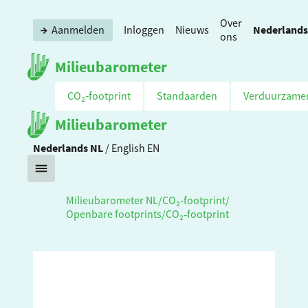
Over
Nederlands
Aanmelden
Inloggen
Nieuws
ons
Milieubarometer
CO₂‑footprint
Standaarden
Verduurzame
Milieubarometer
Nederlands
NL
/
English
EN
Milieubarometer NL
/
CO₂‑footprint
/
Openbare footprints
/
CO₂‑footprint