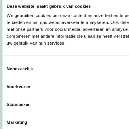
praktische
Deze website maakt gebruik van cookies
instrumenten en
werkwijzen voor
We gebruiken cookies om onze content en advertenties te pe
bedrijven,
te bieden en om ons websiteverkeer te analyseren. Ook dele
brancheverenigingen,
met onze partners voor social media, adverteren en analys
overheden en
combineren met andere informatie die u aan ze heeft verstre
zorgaanbieders.
uw gebruik van hun services.
Stichting Stimular
Toestemmingsselectie
Botersloot 177
Noodzakelijk
3011 HE Rotterdam
Voorkeuren
010 - 238 28 28
mail@stimular.nl
Statistieken
www.stimular.nl
LinkedIn
Marketing