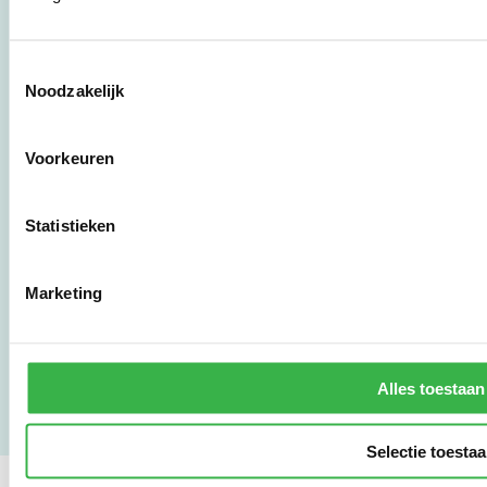
Stichting Stimular
Botersloot 177
Toestemmingsselectie
3011 HE Rotterdam
Noodzakelijk
010 - 238 28 28
Voorkeuren
mail@stimular.nl
www.stimular.nl
Statistieken
LinkedIn
Marketing
Gebruikersvoorwaarden
Privacy & Safety
Copyright & Disclaimer
Alles toestaan
Selectie toesta