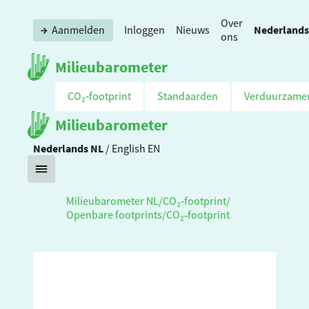
Over
Nederlands
Aanmelden
Inloggen
Nieuws
ons
Milieubarometer
CO₂‑footprint
Standaarden
Verduurzame
Milieubarometer
Nederlands
NL
/
English
EN
Milieubarometer NL
/
CO₂‑footprint
/
Openbare footprints
/
CO₂‑footprint