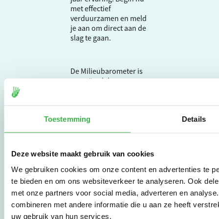
met effectief
verduurzamen en meld
je aan om direct aan de
slag te gaan.
De Milieubarometer is
gecreëerd door
Stichting Stimular.
Stichting Stimular
vertaalt de groeiende
Toestemming
Details
vraag om
duurzaamheid naar
praktische
instrumenten en
Deze website maakt gebruik van cookies
werkwijzen voor
bedrijven,
We gebruiken cookies om onze content en advertenties te pe
brancheverenigingen,
te bieden en om ons websiteverkeer te analyseren. Ook dele
overheden en
met onze partners voor social media, adverteren en analys
zorgaanbieders.
combineren met andere informatie die u aan ze heeft verstre
uw gebruik van hun services.