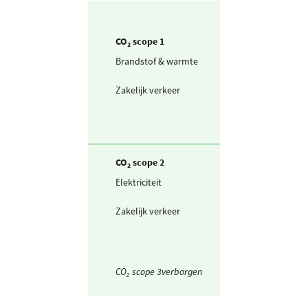
CO₂ scope 1
Brandstof & warmte
Aardgas voor
verwarming
Zakelijk verkeer
Personenwagen
km (scope 1)
CO₂ scope 2
Elektriciteit
Ingekochte
elektriciteit
Zakelijk verkeer
Gedeclareerde 
privé auto's
CO₂ scope 3verborgen