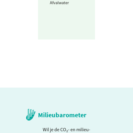
Afvalwater
3.159
m3
huishou
Milieubarometer
Wil je de CO₂- en milieu-