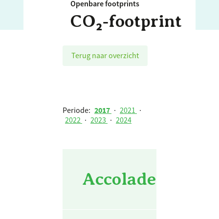
Openbare footprints
CO₂‑footprint
Terug naar overzicht
Periode:
2017
·
2021
·
2022
·
2023
·
2024
Accoladezorggro