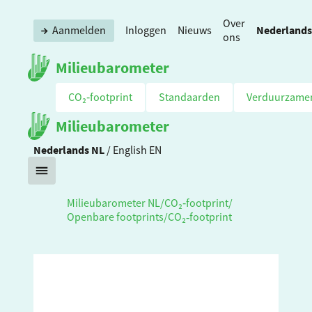
Over
Nederlands
Aanmelden
Inloggen
Nieuws
ons
Milieubarometer
CO₂‑footprint
Standaarden
Verduurzame
Milieubarometer
Nederlands
NL
/
English
EN
Milieubarometer NL
/
CO₂‑footprint
/
Openbare footprints
/
CO₂‑footprint