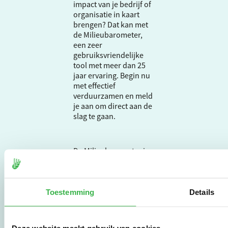
impact van je bedrijf of
organisatie in kaart
brengen? Dat kan met
de Milieubarometer,
een zeer
gebruiksvriendelijke
tool met meer dan 25
jaar ervaring. Begin nu
met effectief
verduurzamen en meld
je aan om direct aan de
slag te gaan.
De Milieubarometer is
gecreëerd door
Stichting Stimular.
Stichting Stimular
vertaalt de groeiende
Toestemming
Details
vraag om
duurzaamheid naar
praktische
Deze website maakt gebruik van cookies