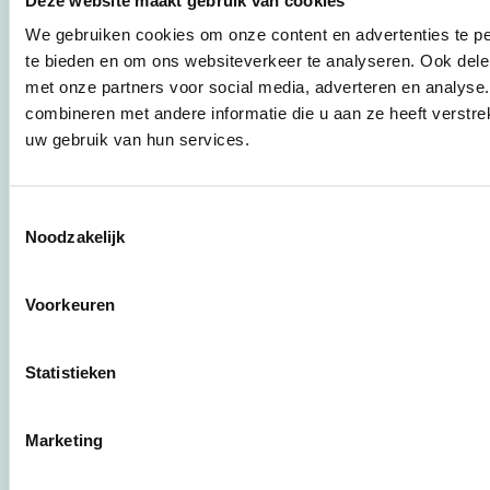
instrumenten en
werkwijzen voor
We gebruiken cookies om onze content en advertenties te pe
bedrijven,
te bieden en om ons websiteverkeer te analyseren. Ook dele
brancheverenigingen,
met onze partners voor social media, adverteren en analys
overheden en
combineren met andere informatie die u aan ze heeft verstre
zorgaanbieders.
uw gebruik van hun services.
Stichting Stimular
Botersloot 177
Toestemmingsselectie
3011 HE Rotterdam
Noodzakelijk
Voorkeuren
010 - 238 28 28
mail@stimular.nl
Statistieken
www.stimular.nl
LinkedIn
Marketing
Gebruikersvoorwaarden