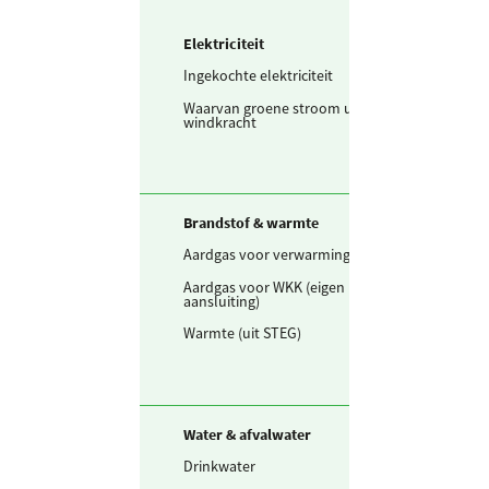
Elektriciteit
Ingekochte elektriciteit
350.433
kWh
Waarvan groene stroom uit
0
kWh
windkracht
Brandstof & warmte
Aardgas voor verwarming
110.389
m3
Aardgas voor WKK (eigen
0
m3
aansluiting)
Warmte (uit STEG)
0
GJ
Water & afvalwater
Drinkwater
3.159
m3