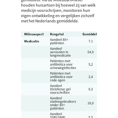
houden huisartsen bij hoeveel zij van welk
medicijn voorschrijven, monitoren hun
eigen ontwikkeling en vergelijken zichzelf
met het Nederlands gemiddelde.
Milieuaspect
Kengetal
Gemiddeld
Eenheid
Aandeel 80+
Medicatie
7.1
%
patiënten
Aandeel
aerosolen in
54,0
%
longmedicatie
Patiënten met
antibiotica voor
5,2
%
urineweginfecties
Patiënten met
antibiotica voor
2,4
%
rode ogen
Aandeel
Diclofenac gel
0,3
%
voorschriften
Aandeel
statinegebruikers
16,0
%
onder 80+
patiënten
Aandeel
SSRI
/SNRI
5,5
%