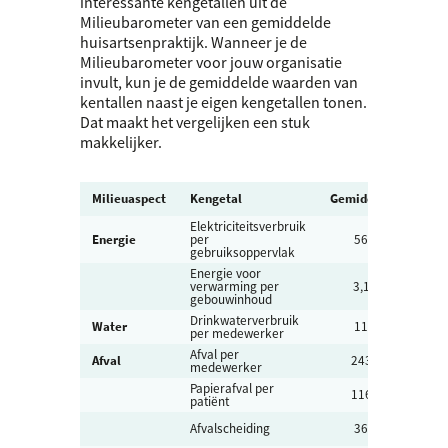
interessante kengetallen uit de
Milieubarometer van een gemiddelde
huisartsenpraktijk. Wanneer je de
Milieubarometer voor jouw organisatie
invult, kun je de gemiddelde waarden van
kentallen naast je eigen kengetallen tonen.
Dat maakt het vergelijken een stuk
makkelijker.
Rang
Milieuaspect
Kengetal
Gemiddeld
*
Elektriciteitsverbruik
20 –
Energie
per
56
108
gebruiksoppervlak
Energie voor
1,4 *
verwarming per
3,1
– 5,8
gebouwinhoud
Drinkwaterverbruik
5,0 –
Water
11
per medewerker
21
Afval per
91 –
Afval
243
medewerker
386
Papierafval per
24 –
116
patiënt
219
15 –
Afvalscheiding
36
74