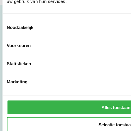
uw gebruik van hun services.
Toestemmingsselectie
Noodzakelijk
Milieubarometer
Voorkeuren
Wil je de CO₂- en milieu-
impact van je bedrijf of
organisatie in kaart
brengen? Dat kan met
Statistieken
de Milieubarometer,
een zeer
gebruiksvriendelijke
Marketing
tool met meer dan 25
jaar ervaring. Begin nu
met effectief
verduurzamen en meld
Alles toestaan
je aan om direct aan de
slag te gaan.
Selectie toesta