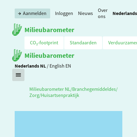
Over
Nederlands
Aanmelden
Inloggen
Nieuws
ons
Milieubarometer
CO₂‑footprint
Standaarden
Verduurzame
Milieubarometer
Nederlands
NL
/
English
EN
Milieubarometer NL
/
Branchegemiddeldes
/
Zorg
/
Huisartsenpraktijk