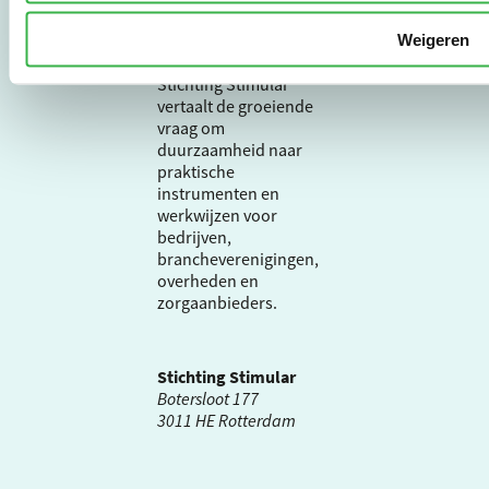
De Milieubarometer is
gecreëerd door
Weigeren
Stichting Stimular.
Stichting Stimular
vertaalt de groeiende
vraag om
duurzaamheid naar
praktische
instrumenten en
werkwijzen voor
bedrijven,
brancheverenigingen,
overheden en
zorgaanbieders.
Stichting Stimular
Botersloot 177
3011 HE Rotterdam