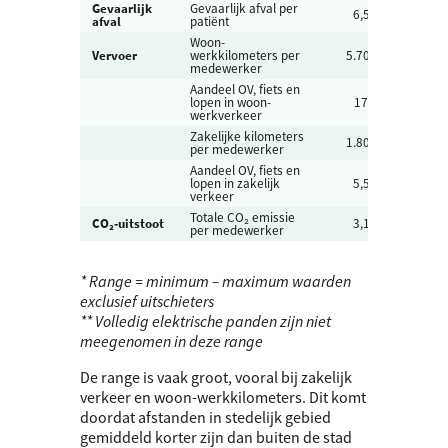
Gevaarlijk
Gevaarlijk afval per
1,8 –
6,5
afval
patiënt
16
Woon-
2.25
Vervoer
werkkilometers per
5.700
–
medewerker
14.00
Aandeel OV, fiets en
2,5 –
lopen in woon-
17
81
werkverkeer
Zakelijke kilometers
165 
1.800
per medewerker
3.80
Aandeel OV, fiets en
0,2 –
lopen in zakelijk
5,5
72
verkeer
Totale CO₂ emissie
0,45 
CO₂‑uitstoot
3,1
per medewerker
3,7
* Range = minimum – maximum waarden
exclusief uitschieters
** Volledig elektrische panden zijn niet
meegenomen in deze range
De range is vaak groot, vooral bij zakelijk
verkeer en woon-werkkilometers. Dit komt
doordat afstanden in stedelijk gebied
gemiddeld korter zijn dan buiten de stad