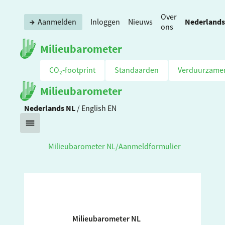
Over
Nederlands
Aanmelden
Inloggen
Nieuws
ons
Milieubarometer
CO₂‑footprint
Standaarden
Verduurzame
Milieubarometer
Nederlands
NL
/
English
EN
Milieubarometer NL
/
Aanmeldformulier
Milieubarometer NL