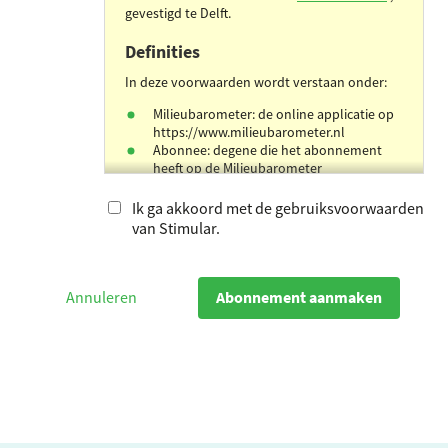
gevestigd te Delft.
Definities
In deze voorwaarden wordt verstaan onder:
Milieubarometer: de online applicatie op
https://www.milieubarometer.nl
Abonnee: degene die het abonnement
heeft op de Milieubarometer
Gebruiker: iemand die gebruik maakt van
de Milieubarometer
Ik ga akkoord met de gebruiksvoorwaarden
van Stimular.
Privacy en databeheer
Stimular beschouwt alle data die een
gebruiker invult als strikt vertrouwelijk.
Annuleren
Bewaren en verwijderen van
Milieubarometergegevens door Stimular:
Tenzij de gebruiker daar opdracht
toe geeft, verwijdert of wijzigt
Stimular geen gegevens in een actief
Milieubarometerabonnement, de
gebruiker is daar zelf toe in staat en
voor verantwoordelijk.