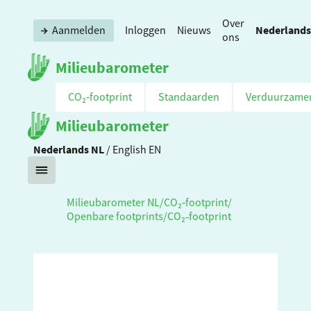
Over
Nederlands
Aanmelden
Inloggen
Nieuws
ons
Milieubarometer
CO₂‑footprint
Standaarden
Verduurzame
Milieubarometer
Nederlands
NL
/
English
EN
Milieubarometer NL
/
CO₂‑footprint
/
Openbare footprints
/
CO₂‑footprint