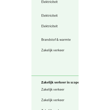
Elektriciteit
Teruggeleverde
stroom (uit PV o
Wind)
Elektriciteit
Ingekochte
elektriciteit
Elektriciteit
Doorgeleverde
stroom (groen
conform CO₂‑PL
Brandstof & warmte
Warmte uit
warmtenet
Zakelijk verkeer
Elektrische auto
laadpas (gridmi
stroom)
Zakelijk verkeer in scope 3
Zakelijk verkeer
Gedeclareerde 
privé auto's
Zakelijk verkeer
Deelwagen in k