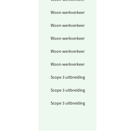
Woon-werkverkeer
Brommer en
scooter
Woon-werkverkeer
Personenwagen
(km)
Woon-werkverkeer
Benzineauto (k
Woon-werkverkeer
Hybride auto (k
Woon-werkverkeer
Elektrische auto
(km)
Scope 3 uitbreiding
Maaltijden (vlee
vis)
Scope 3 uitbreiding
Maaltijden
(vegetarisch)
Scope 3 uitbreiding
Maaltijden
(plantaardig=ve