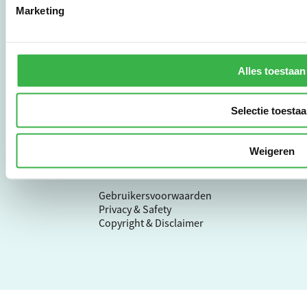
Marketing
Stichting Stimular
Botersloot 177
3011 HE Rotterdam
Alles toestaan
010 - 238 28 28
mail@stimular.nl
Selectie toesta
www.stimular.nl
LinkedIn
Weigeren
Gebruikersvoorwaarden
Privacy & Safety
Copyright & Disclaimer