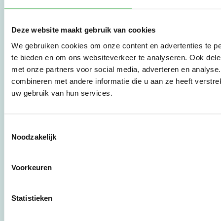
jaar ervaring. Begin nu
met effectief
verduurzamen en meld
je aan om direct aan de
Deze website maakt gebruik van cookies
slag te gaan.
We gebruiken cookies om onze content en advertenties te pe
te bieden en om ons websiteverkeer te analyseren. Ook dele
met onze partners voor social media, adverteren en analys
De Milieubarometer is
combineren met andere informatie die u aan ze heeft verstre
gecreëerd door
uw gebruik van hun services.
Stichting Stimular.
Stichting Stimular
vertaalt de groeiende
vraag om
Toestemmingsselectie
duurzaamheid naar
Noodzakelijk
praktische
instrumenten en
werkwijzen voor
Voorkeuren
bedrijven,
brancheverenigingen,
overheden en
Statistieken
zorgaanbieders.