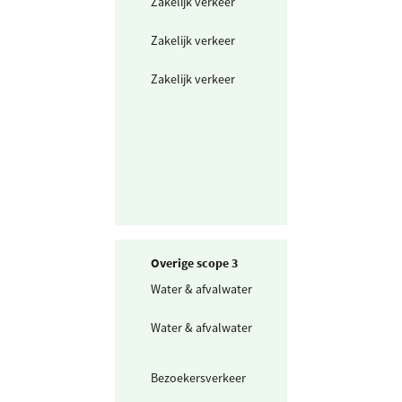
Zakelijk verkeer
Openbaar vervo
mix
Zakelijk verkeer
Taxi
Zakelijk verkeer
Vliegtuig Europ
(700-2500 km)
Overige scope 3
Water & afvalwater
Drinkwater
Water & afvalwater
Afvalwater
Bezoekersverkeer
Openbaar vervo