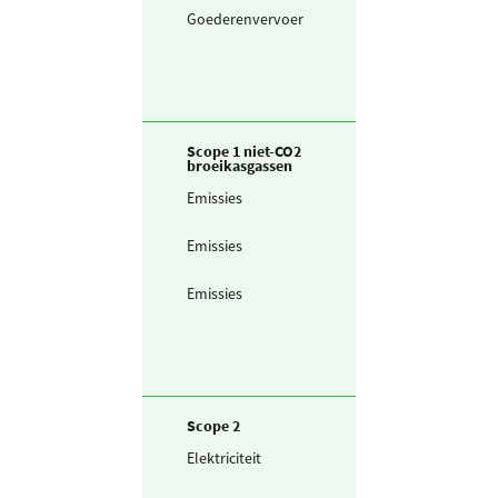
Goederenvervoer
Kleine vrachtw
in km
Scope 1 niet-CO2
broeikasgassen
Emissies
Koudemiddel -
R134a
Emissies
Koudemiddel -
R410a
Emissies
Koudemiddel -
R449a
Scope 2
Elektriciteit
Zelf opgewekte
zonnestroom (P