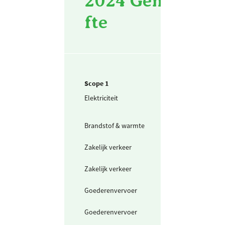
2024 Gemiddelde
fte
Scope 1
Elektriciteit
Elektriciteit uit
dieselgenerator
(45% rend.)
Brandstof & warmte
Aardgas
Zakelijk verkeer
Personenwagen 
liters) benzine
Zakelijk verkeer
Bestelwagen in
(scope 1)
Goederenvervoer
Bestelwagen in
Goederenvervoer
Bestelwagen (in
liters) diesel